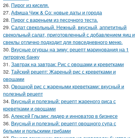
26.
Пирог из киселя.
27.
Афиша Чиж & Co: новые даты и города
28.
Пирог с вареньем из песочного теста.
29.
Салат свекольный. Нежный, вкусный, аппетитный
свекольный салат, приготовленный с добавлением яиц и
свеклы отлично подходит для повседневного меню.
30.
Вкусные огурцы на зиму: рецепт маринования на 1
литровую банку
31.
Завтрак на завтрак: Рис с овощами и креветками
32.
Тайский рецепт: Жареный рис с креветками и
овощами
33.
Овощной рис с жареными креветками: вкусный и
полезный рецепт
34.
Вкусный и полезный: рецепт жареного риса с
креветками и овощами
35.
Алексей Глызин: лидер и инноватор в бизнесе
36.
Вкусный и полезный: рецепт овощного супа с
белыми и польскими грибами