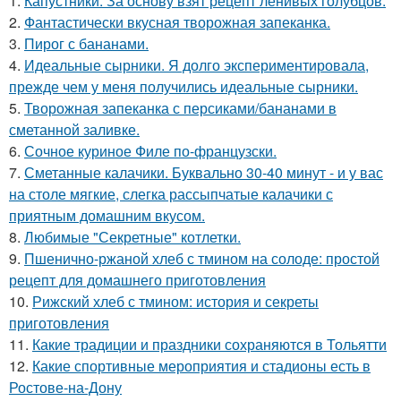
1.
Капустники. За основу взят рецепт ленивых голубцов.
2.
Фантастически вкусная творожная запеканка.
3.
Пирог с бананами.
4.
Идеальные сырники. Я долго экспериментировала,
прежде чем у меня получились идеальные сырники.
5.
Творожная запеканка с персиками/бананами в
сметанной заливке.
6.
Сочное куриное Филе по-французски.
7.
Сметанные калачики. Буквально 30-40 минут - и у вас
на столе мягкие, слегка рассыпчатые калачики с
приятным домашним вкусом.
8.
Любимые "Секретные" котлетки.
9.
Пшенично-ржаной хлеб с тмином на солоде: простой
рецепт для домашнего приготовления
10.
Рижский хлеб с тмином: история и секреты
приготовления
11.
Какие традиции и праздники сохраняются в Тольятти
12.
Какие спортивные мероприятия и стадионы есть в
Ростове-на-Дону