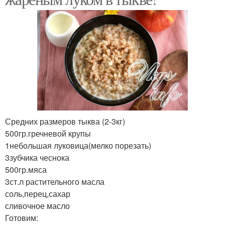
Средних размеров тыква (2-3кг)
500гр.гречневой крупы
1небольшая луковица(мелко порезать)
3зубчика чеснока
500гр.мяса
3ст.л растительного масла
соль,перец,сахар
сливочное масло
Готовим: