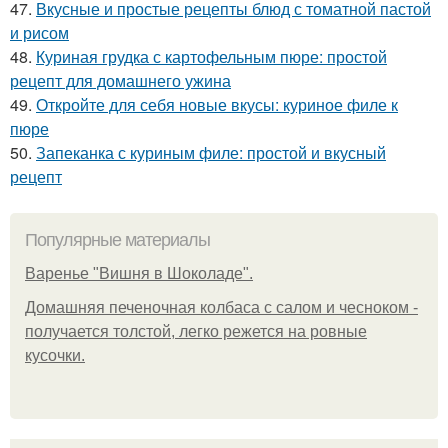
47.
Вкусные и простые рецепты блюд с томатной пастой
и рисом
48.
Куриная грудка с картофельным пюре: простой
рецепт для домашнего ужина
49.
Откройте для себя новые вкусы: куриное филе к
пюре
50.
Запеканка с куриным филе: простой и вкусный
рецепт
Популярные материалы
Варенье "Вишня в Шоколаде".
Домашняя печеночная колбаса с салом и чесноком -
получается толстой, легко режется на ровные
кусочки.