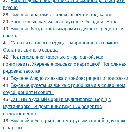
37.
Рецепт домашних драников на сковороде: быстро и
вкусно
38.
Вкусные драники с салом: рецепт и подсказки
39.
Запеченные кальмары в духовке: блюдо из моря
40.
Вкусные блюда с кальмарами в духовке: рецепты и
советы
41.
Салат из свиного сердца с маринованным луком.
Салат из свиного сердца
42.
Подтопольники жареные с картошкой, как
приготовить. Жареные рядовки с картошкой. Тополиная
рядовка: засолка
43.
Вкусное блюдо из языка и грибов: рецепт и подсказки
44.
Вкусные рулеты из языка с грибочками в сливочном
соусе: рецепт и советы
45.
ОЧЕНЬ вкусный борщ в мультиварке. Борщ в
мультиварке - 8 домашних вкусных рецептов
приготовления
46.
Вкусный и быстрый: рецепт рульки свиной в духовке
с варкой