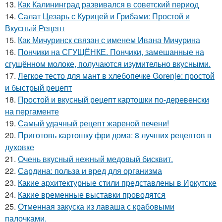
13.
Как Калининград развивался в советский период
14.
Салат Цезарь с Курицей и Грибами: Простой и
Вкусный Рецепт
15.
Как Мичуринск связан с именем Ивана Мичурина
16.
Пончики на СГУЩЁНКЕ. Пончики, замешанные на
сгущённом молоке, получаются изумительно вкусными.
17.
Легкое тесто для мант в хлебопечке Gorenje: простой
и быстрый рецепт
18.
Простой и вкусный рецепт картошки по-деревенски
на пергаменте
19.
Самый удачный рецепт жареной печени!
20.
Приготовь картошку фри дома: 8 лучших рецептов в
духовке
21.
Очень вкусный нежный медовый бисквит.
22.
Сардина: польза и вред для организма
23.
Какие архитектурные стили представлены в Иркутске
24.
Какие временные выставки проводятся
25.
Отменная закуска из лаваша с крабовыми
палочками.