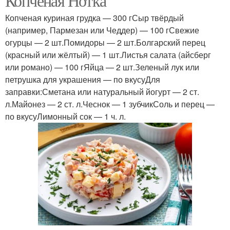
Копченая Нотка
Копченая куриная грудка — 300 гСыр твёрдый
(например, Пармезан или Чеддер) — 100 гСвежие
огурцы — 2 шт.Помидоры — 2 шт.Болгарский перец
(красный или жёлтый) — 1 шт.Листья салата (айсберг
или романо) — 100 гЯйца — 2 шт.Зеленый лук или
петрушка для украшения — по вкусуДля
заправки:Сметана или натуральный йогурт — 2 ст.
л.Майонез — 2 ст. л.Чеснок — 1 зубчикСоль и перец —
по вкусуЛимонный сок — 1 ч. л.