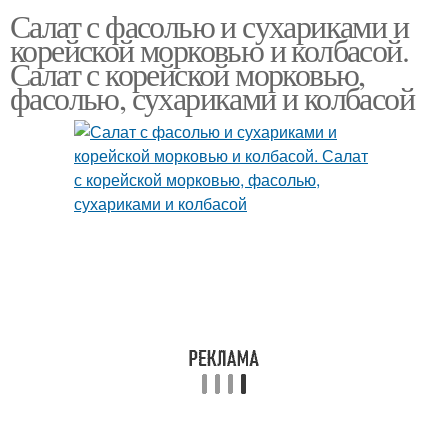
Салат с фасолью и сухариками и
Фасоли с копченой
Салат с салями
корейской морковью и колбасой.
колбасой
Салат с корейской морковью,
фасолью, сухариками и колбасой
Салат с копченой
Салат с сухариками
колбасой
Вкусный салат