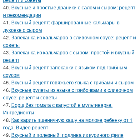
40.
Вкусные и простые драники с салом и сыром: рецепт
и рекомендации
41.
Вкусный рецепт: фаршированные кальмары в
духовке с сыром
42.
Запеканка из кальмаров в сливочном соусе: рецепт и
советы
43.
Запеканка из кальмаров с сыром: простой и вкусный
рецепт
44.
Вкусный рецепт запеканки с языком под грибным
соусом
45.
Вкусный рецепт говяжьего языка с грибами и сыром
46.
Вкусные рулеты из языка с грибочками в сливочном
соусе: рецепт и советы
47.
Борщ без томата с капустой в мультиварке.
Ингредиенты:
48.
Как варить пшеничную кашу на молоке ребенку от 1
года. Видео рецепт
49.
Вкусный и полезный: подлива из куриного филе