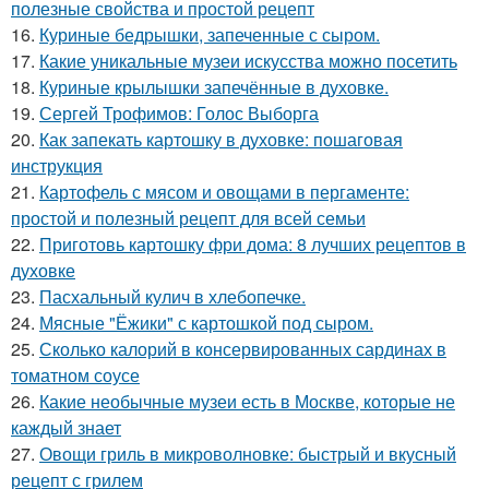
полезные свойства и простой рецепт
16.
Куриные бедрышки, запеченные с сыром.
17.
Какие уникальные музеи искусства можно посетить
18.
Куриные крылышки запечённые в духовке.
19.
Сергей Трофимов: Голос Выборга
20.
Как запекать картошку в духовке: пошаговая
инструкция
21.
Картофель с мясом и овощами в пергаменте:
простой и полезный рецепт для всей семьи
22.
Приготовь картошку фри дома: 8 лучших рецептов в
духовке
23.
Пасхальный кулич в хлебопечке.
24.
Мясные "Ёжики" с картошкой под сыром.
25.
Сколько калорий в консервированных сардинах в
томатном соусе
26.
Какие необычные музеи есть в Москве, которые не
каждый знает
27.
Овощи гриль в микроволновке: быстрый и вкусный
рецепт с грилем