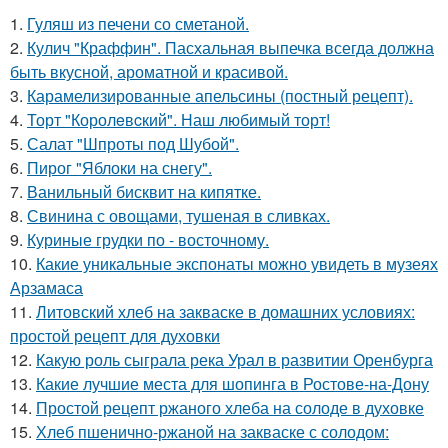
1.
Гуляш из печени со сметаной.
2.
Кулич "Краффин". Пасхальная выпечка всегда должна
быть вкусной, ароматной и красивой.
3.
Карамелизированные апельсины (постный рецепт).
4.
Торт "Королeвcкий". Наш любимый торт!
5.
Салат "Шпроты под Шубой".
6.
Пирог "Яблоки на снегу".
7.
Ванильный бисквит на кипятке.
8.
Свинина с овощами, тушеная в сливках.
9.
Куриные грудки по - восточному.
10.
Какие уникальные экспонаты можно увидеть в музеях
Арзамаса
11.
Литовский хлеб на закваске в домашних условиях:
простой рецепт для духовки
12.
Какую роль сыграла река Урал в развитии Оренбурга
13.
Какие лучшие места для шопинга в Ростове-на-Дону
14.
Простой рецепт ржаного хлеба на солоде в духовке
15.
Хлеб пшенично-ржаной на закваске с солодом: