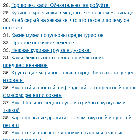
28.
Горшочек, вари! Обязательно попробуйте!
29.
Куриные крылышки в медово - чесночном маринаде.
30.
Хлеб серый на закваске: что это такое и почему он
полезен
31.
Какие музеи популярны среди туристов
32.
Простое песочное печенье.
33.
Нежная куриная грудка в духовке.
34.
Как избежать повторения ошибок своих
предшественников
35.
Хрустящие маринованные огурцы без сахара: рецепт
и советы
36.
Вкусный и простой шефердский картофельный пирог
с мясом: рецепт и советы
37.
Вкус Польши: рецепт супа из грибов с кускусом и
тыквой
38.
Картофельные драники с салом: вкусный и простой
рецепт
39.
Вкусные и полезные драники с салом и зеленью:
рецепт и советы