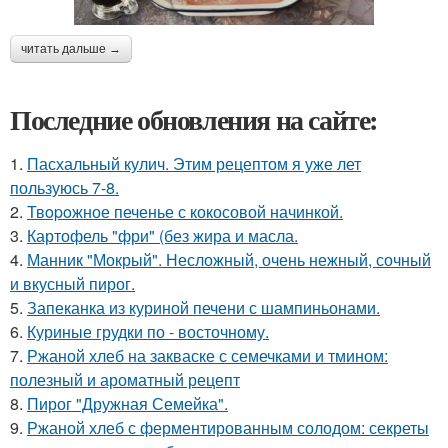
читать дальше →
Последние обновления на сайте:
1.
Пасхальный кулич. Этим рецептом я уже лет
пользуюсь 7-8.
2.
Твopoжное печенье с кокосовой начинкой.
3.
Картофель "фри" (без жира и масла.
4.
Манник "Мокрый". Несложный, очень нежный, сочный
и вкусный пирог.
5.
Запеканка из куриной печени с шампиньонами.
6.
Куриные грудки по - восточному.
7.
Ржаной хлеб на закваске с семечками и тмином:
полезный и ароматный рецепт
8.
Пирог "Дружная Семейка".
9.
Ржаной хлеб с ферментированным солодом: секреты