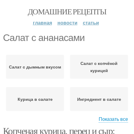
ДОМАШНИЕ РЕЦЕПТЫ
главная
новости
статьи
Салат с ананасами
Салат с копчёной
Салат с дымным вкусом
курицей
Курица в салате
Ингредиент в салате
Показать все
Копченая курица, перец и сыр:
Курица для салата
Салат с куриным филе