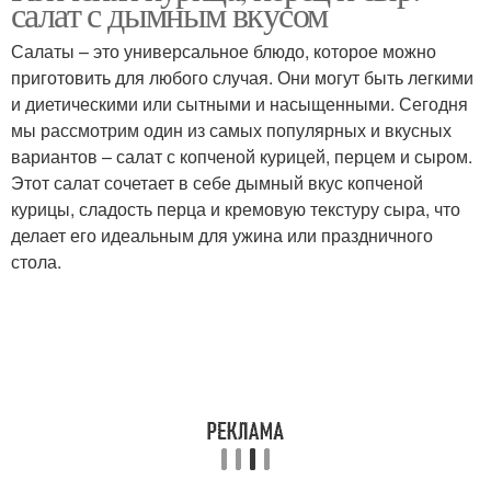
салат с дымным вкусом
Салаты – это универсальное блюдо, которое можно
приготовить для любого случая. Они могут быть легкими
и диетическими или сытными и насыщенными. Сегодня
Салат с курицей
Салат с сыром
мы рассмотрим один из самых популярных и вкусных
вариантов – салат с копченой курицей, перцем и сыром.
Этот салат сочетает в себе дымный вкус копченой
курицы, сладость перца и кремовую текстуру сыра, что
Майонез для салатов
Песто для салатов
делает его идеальным для ужина или праздничного
стола.
Апельсиновый салат
Салат с морковью
Салат с копченым
Салат с копчеными
окорочком
окорочками