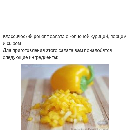
Салаты с копченой
Вкусные салаты
курицей
Классический рецепт салата с копченой курицей, перцем
и сыром
Для приготовления этого салата вам понадобятся
Праздничный салат
Слоеный салат
следующие ингредиенты:
Салат с шампиньонами
Овощной салат
Салат из копченой
Салат с ананасом
курицы