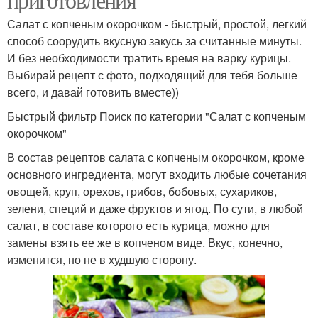
Салат с копченым окорочком - быстрый, простой, легкий
Салат из куриной
Грудки с ананасом
способ соорудить вкусную закусь за считанные минуты.
грудки
И без необходимости тратить время на варку курицы.
Выбирай рецепт с фото, подходящий для тебя больше
всего, и давай готовить вместе))
Салат с куриной
Ананасы с капустой
Быстрый фильтр Поиск по категории "Салат с копченым
грудкой
окорочком"
В состав рецептов салата с копченым окорочком, кроме
основного ингредиента, могут входить любые сочетания
Салаты из куриной
Салат с грибами
овощей, круп, орехов, грибов, бобовых, сухариков,
грудки
зелени, специй и даже фруктов и ягод. По сути, в любой
салат, в составе которого есть курица, можно для
замены взять ее же в копченом виде. Вкус, конечно,
изменится, но не в худшую сторону.
Салат из ананаса
Нежный салат