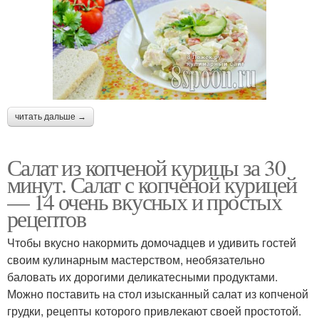
Салат с жареными
Салат из грибов
шампиньонами
Грибной салат
Куриный салат
читать дальше →
Салат из копченой курицы за 30
Салат с
минут. Салат с копченой курицей
Салат с курицы
маринованными грибами
— 14 очень вкусных и простых
рецептов
Чтобы вкусно накормить домочадцев и удивить гостей
своим кулинарным мастерством, необязательно
баловать их дорогими деликатесными продуктами.
Можно поставить на стол изысканный салат из копченой
грудки, рецепты которого привлекают своей простотой.