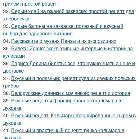
грилем: простой рецепт
32.
Серый хлеб на ржаной закваске: простой рецепт для
хлебопечки
33.
Серые батоны на закваске: полезный и вкусный
выбор для здорового питания
34.
Расскажите о музеях Пензы и их экспозициях
35.
Билеты Zoloto: эксклюзивные интервью и истории за
кулисами
36.
Лариса Долина билеты: все, что нужно знать о цене и
доставке
37.
Вкусный и полезный: рецепт супа из свежих польских
грибов
38.
Белорусские драники с мачанкой: рецепт и история
39.
Вкусные рецепты фаршированного кальмара в
духовке
40.
Вкусный рецепт: Кальмары фаршированные сыром в
духовке
41.
Вкусный и практичный рецепт: тушка кальмара в
духовке