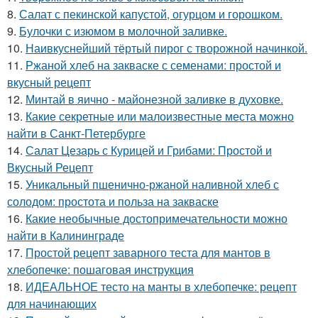
8.
Салат с пекинской капустой, огурцом и горошком.
9.
Булочки с изюмом в молочной заливке.
10.
Наивкуснейший тёртый пирог с творожной начинкой.
11.
Ржаной хлеб на закваске с семенами: простой и
вкусный рецепт
12.
Минтай в яично - майонезной заливке в духовке.
13.
Какие секретные или малоизвестные места можно
найти в Санкт-Петербурге
14.
Салат Цезарь с Курицей и Грибами: Простой и
Вкусный Рецепт
15.
Уникальный пшенично-ржаной наливной хлеб с
солодом: простота и польза на закваске
16.
Какие необычные достопримечательности можно
найти в Калининграде
17.
Простой рецепт заварного теста для мантов в
хлебопечке: пошаговая инструкция
18.
ИДЕАЛЬНОЕ тесто на манты в хлебопечке: рецепт
для начинающих