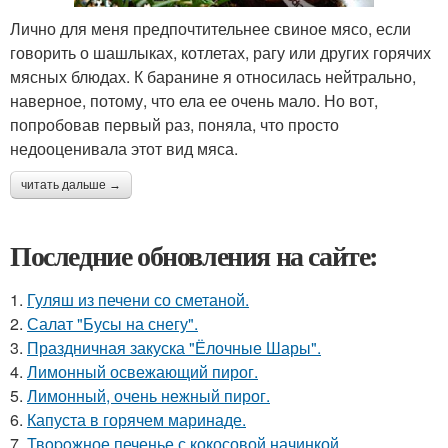
Лично для меня предпочтительнее свиное мясо, если
говорить о шашлыках, котлетах, рагу или других горячих
мясных блюдах. К баранине я относилась нейтрально,
наверное, потому, что ела ее очень мало. Но вот,
попробовав первый раз, поняла, что просто
недооценивала этот вид мяса.
читать дальше →
Последние обновления на сайте:
1.
Гуляш из печени со сметаной.
2.
Салат "Бусы на снегу".
3.
Праздничная закуска "Ёлочные Шары".
4.
Лимонный освежающий пирог.
5.
Лимонный, очень нежный пирог.
6.
Капуста в горячем маринаде.
7.
Твopoжное печенье с кокосовой начинкой.