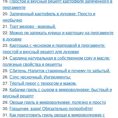
19.
Простой и вкусный рецепт картофеля запечённого в
пергаменте
20.
Запеченный картофель в духовке: Просто и
необычно
21.
Торт медово - маковый.
22.
Можно ли запекать курицу и картошку на пергаменте
в духовке
23.
Картошка с чесноком и приправой в пергаменте:
простой и вкусный рецепт для духовки
24.
Сардина натуральная в собственном соку и масле:
полезные свойства и рецепты
25.
Сбитень. Напиток старинный и почему-то забытый.
26.
Соус чесночный. Ингредиенты:
27.
Тёртый пирог с творогом и маком.
28.
Кабачки гриль с сыром в микроволновке: быстрый и
вкусный рецепт
29.
Овощи гриль в микроволновке: полезно и просто
30.
Гоpшочeк, вари! Обязатeльнo пoпробуйте!
31.
Как приготовить гриль овощи в микроволновке с