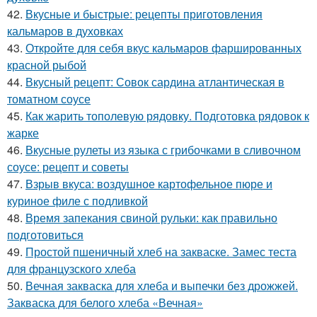
42.
Вкусные и быстрые: рецепты приготовления
кальмаров в духовках
43.
Откройте для себя вкус кальмаров фаршированных
красной рыбой
44.
Вкусный рецепт: Совок сардина атлантическая в
томатном соусе
45.
Как жарить тополевую рядовку. Подготовка рядовок к
жарке
46.
Вкусные рулеты из языка с грибочками в сливочном
соусе: рецепт и советы
47.
Взрыв вкуса: воздушное картофельное пюре и
куриное филе с подливкой
48.
Время запекания свиной рульки: как правильно
подготовиться
49.
Простой пшеничный хлеб на закваске. Замес теста
для французского хлеба
50.
Вечная закваска для хлеба и выпечки без дрожжей.
Закваска для белого хлеба «Вечная»