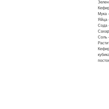
Зелен
Кефир 
Мука -
Яйца -
Сода -
Сахар
Соль -
Расти
Кефир
кубик
посто