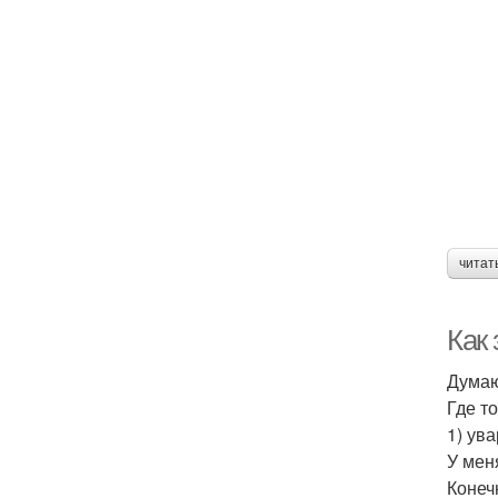
читат
Как 
Думаю
Где т
1) ув
У мен
Конеч