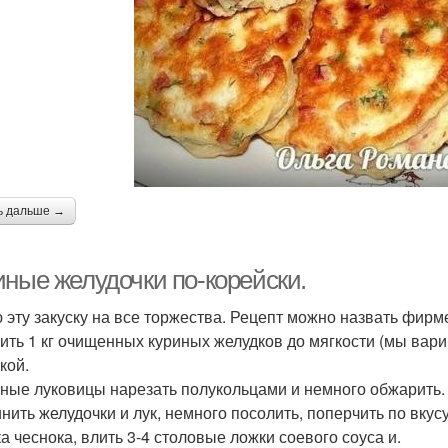
ь дальше →
иные желудочки по-корейски.
 эту закуску на все торжества. Рецепт можно назвать фир
ить 1 кг очищенных куриных желудков до мягкости (мы варим
кой.
пные луковицы нарезать полукольцами и немного обжарить.
нить желудочки и лук, немного посолить, поперчить по вкус
ка чеснока, влить 3-4 столовые ложки соевого соуса и.