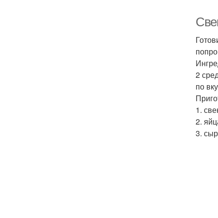
Све
Готов
попро
Ингре
2 сре
по вку
Приго
1. све
2. яйц
3. сыр