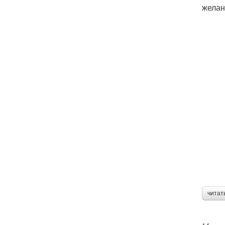
желан
читат