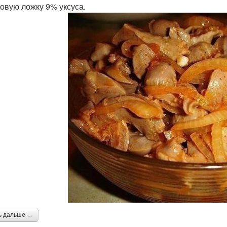
ловую ложку 9% уксуса.
ь дальше →