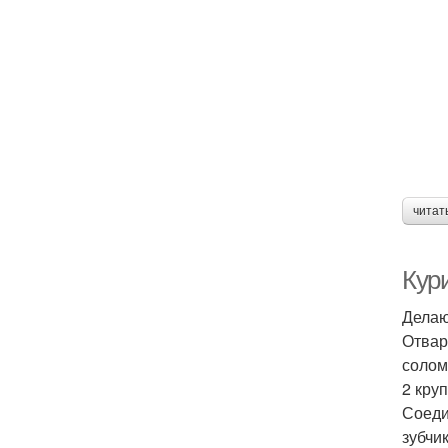
читат
Кур
Делаю
Отвар
солом
2 кру
Соеди
зубчи