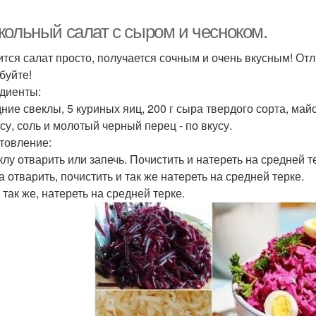
кольный салат с сыром и чесноком.
ится салат просто, получается сочным и очень вкусным! Отл
буйте!
диенты:
дние свеклы, 5 куриных яиц, 200 г сыра твердого сорта, майо
су, соль и молотый черный перец - по вкусу.
товление:
клу отварить или запечь. Почистить и натереть на средней т
а отварить, почистить и так же натереть на средней терке.
 так же, натереть на средней терке.