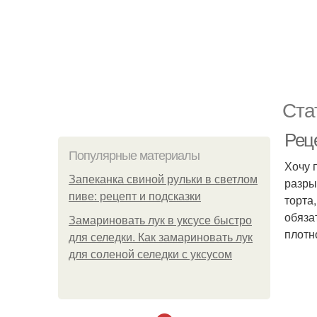
Ста
Рец
Популярные материалы
Хочу 
Запеканка свиной рульки в светлом
разры
пиве: рецепт и подсказки
торта
обяза
Замариновать лук в уксусе быстро
плотн
для селедки. Как замариновать лук
для соленой селедки с уксусом