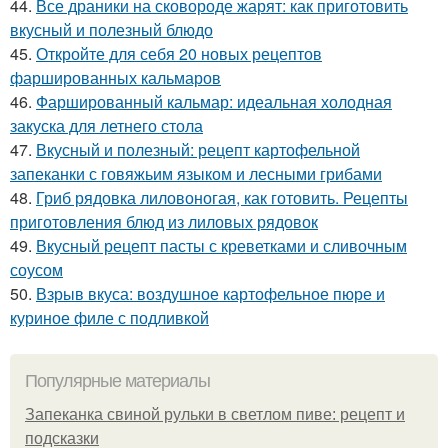
44.
Все драники на сковороде жарят: как приготовить
вкусный и полезный блюдо
45.
Откройте для себя 20 новых рецептов
фаршированных кальмаров
46.
Фаршированный кальмар: идеальная холодная
закуска для летнего стола
47.
Вкусный и полезный: рецепт картофельной
запеканки с говяжьим языком и лесными грибами
48.
Гриб рядовка лиловоногая, как готовить. Рецепты
приготовления блюд из лиловых рядовок
49.
Вкусный рецепт пасты с креветками и сливочным
соусом
50.
Взрыв вкуса: воздушное картофельное пюре и
куриное филе с подливкой
Популярные материалы
Запеканка свиной рульки в светлом пиве: рецепт и
подсказки