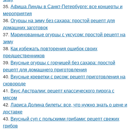
35.
Афиша Линды в Санкт-Петербурге: все концерты и
мероприятия
36.
Огурцы на зиму без сахара: простой рецепт для
домашних заготовок
37.
Маринованные огурцы с уксусом: простой рецепт на
зиму
38.
Как избежать повторения ошибок своих
предшественников
39.
Вкусные огурцы с горчицей без сахара: простой
рецепт для домашнего приготовления
40.
Вкусные креветки с рисом: рецепт приготовления на
сковороде
41.
Вкус Австралии: рецепт классического пирога с
мясом
42.
Лариса Долина билеты: все, что нужно знать о цене и
доставке
43.
Вкусный суп с польскими грибами: рецепт свежих
грибов