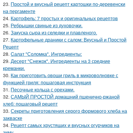
23.
Простой и вкусный рецепт картошки по-деревенски
на пергаменте
24.
Картофель: 7 простых и оригинальных рецептов
25.
Ребрышки свиные из духовочки.
26.
Закуска сыра из селедки и плавленого.
27.
Картофельные драники с салом: Вкусный и Простой
Рецепт
28.
Cалат "Соломка". Ингредиенты:
29.
Десерт "Снежок". Ингредиенты на 3 средние
креманки.
30.
Как приготовить овощи гриль в микроволновке с
функцией гриля: пошаговая инструкция
31.
Песочные кольца с орехами.
32.
САМЫЙ ПРОСТОЙ домашний пшенично-ржаной
хлеб: пошаговый рецепт
33.
Секреты приготовления серого формового хлеба на
закваске
34.
Рецепт самых хрустящих и вкусных огурчиков на
зиму