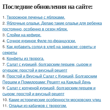
Последние обновления на сайте:
1.
Творожное печенье с яблоками.
2.
Яблочные оладьи. Делаю такие оладьи для ребенка
постоянно, особенно в сезон яблок.
3.
Слойки на кефире.
4.
Сочное куриное Филе по-французски.
5.
Как добавить солод в хлеб на закваске: советы и
секреты
6.
Конфеты из творога.
7.
Салат с курицей, болгарским перцем, сыром и
огурцом: простой и вкусный рецепт
8.
Простой и Вкусный Салат с Курицей, Болгарским
Перцем и Помидорами: Рецепт на Каждый День
9.
Салат с копченой курицей, болгарским перцем и
сыром: простой и вкусный рецепт
10.
Какие исторические особенности московских улиц
11.
Оладьи из кабачков с творогом.