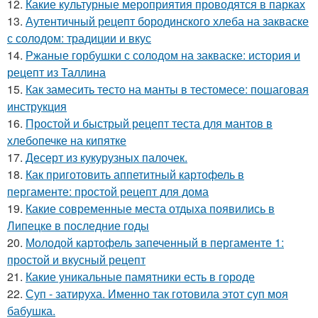
12.
Какие культурные мероприятия проводятся в парках
13.
Аутентичный рецепт бородинского хлеба на закваске
с солодом: традиции и вкус
14.
Ржаные горбушки с солодом на закваске: история и
рецепт из Таллина
15.
Как замесить тесто на манты в тестомесе: пошаговая
инструкция
16.
Простой и быстрый рецепт теста для мантов в
хлебопечке на кипятке
17.
Десерт из кукурузных палочек.
18.
Как приготовить аппетитный картофель в
пергаменте: простой рецепт для дома
19.
Какие современные места отдыха появились в
Липецке в последние годы
20.
Молодой картофель запеченный в пергаменте 1:
простой и вкусный рецепт
21.
Какие уникальные памятники есть в городе
22.
Суп - затируха. Именно так готовила этот суп моя
бабушка.