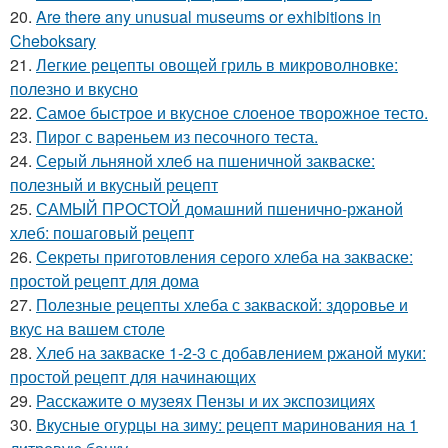
20.
Are there any unusual museums or exhibitions in
Cheboksary
21.
Легкие рецепты овощей гриль в микроволновке:
полезно и вкусно
22.
Самое быстрое и вкусное слоеное творожное тесто.
23.
Пирог с вареньем из песочного теста.
24.
Серый льняной хлеб на пшеничной закваске:
полезный и вкусный рецепт
25.
САМЫЙ ПРОСТОЙ домашний пшенично-ржаной
хлеб: пошаговый рецепт
26.
Секреты приготовления серого хлеба на закваске:
простой рецепт для дома
27.
Полезные рецепты хлеба с закваской: здоровье и
вкус на вашем столе
28.
Хлеб на закваске 1-2-3 с добавлением ржаной муки:
простой рецепт для начинающих
29.
Расскажите о музеях Пензы и их экспозициях
30.
Вкусные огурцы на зиму: рецепт маринования на 1