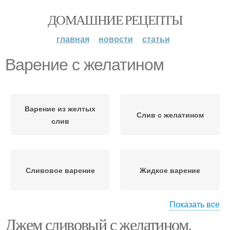
ДОМАШНИЕ РЕЦЕПТЫ
главная
новости
статьи
Варение с желатином
Варение из желтых
Слив с желатином
слив
Сливовое варение
Жидкое варение
Показать все
Джем сливовый с желатином.
Варение с помощью
Джемы с желатином