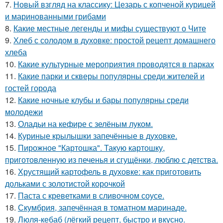
7.
Новый взгляд на классику: Цезарь с копченой курицей
и маринованными грибами
8.
Какие местные легенды и мифы существуют о Чите
9.
Хлеб с солодом в духовке: простой рецепт домашнего
хлеба
10.
Какие культурные мероприятия проводятся в парках
11.
Какие парки и скверы популярны среди жителей и
гостей города
12.
Какие ночные клубы и бары популярны среди
молодежи
13.
Оладьи на кефире с зелёным луком.
14.
Куриные крылышки запечённые в духовке.
15.
Пирожное "Картошка". Такую картошку,
приготовленную из печенья и сгущёнки, люблю с детства.
16.
Хрустящий картофель в духовке: как приготовить
дольками с золотистой корочкой
17.
Паста с креветками в сливочном соусе.
18.
Скумбрия, запечённая в томатном маринаде.
19.
Люля-кебаб (лёгкий рецепт, быстро и вкусно.