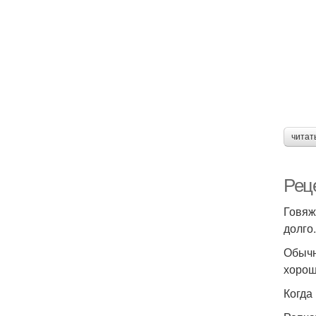
читат
Реце
Говяж
долго
Обычн
хорош
Когда