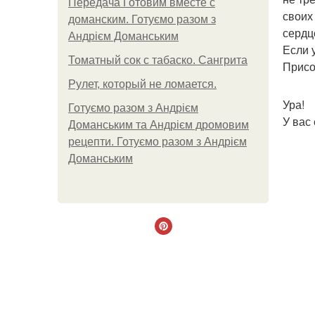
Передача Готовим вместе с
своих
доманским. Готуємо разом з
сердц
Андрієм Доманським
Если 
Томатный сок с табаско. Сангрита
Присо
Рулет, который не ломается.
Ура!
Готуємо разом з Андрієм
У вас
Доманським та Андрієм дромовим
рецепти. Готуємо разом з Андрієм
Доманським