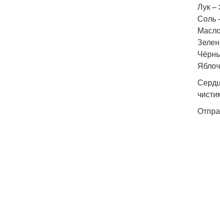
Лук – 
Соль 
Масло
Зелень
Чёрны
Яблоч
Сердц
чисти
Отпра