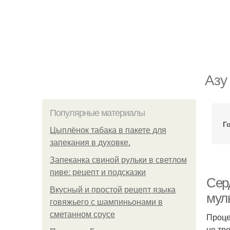
Азу
Популярные материалы
Г
Цыплёнок табака в пакете для
запекания в духовке.
Запеканка свиной рульки в светлом
пиве: рецепт и подсказки
Сер
Вкусный и простой рецепт языка
мул
говяжьего с шампиньонами в
сметанном соусе
Проце
не тр