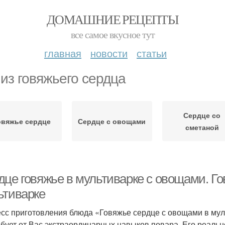
ДОМАШНИЕ РЕЦЕПТЫ
все самое вкусное тут
главная
новости
статьи
 из говяжьего сердца
Сердце со
овяжье сердце
Сердце с овощами
сметаной
дце говяжье в мультиварке с овощами. Г
ьтиварке
сс приготовления блюда «Говяжье сердце с овощами в мул
ебует от Вас экстраординарных навыков повара. Его реальн