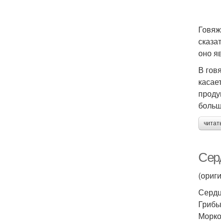
Говяж
сказа
оно я
В гов
касае
проду
больш
читат
Сер
(ориг
Сердц
Грибы
Морков