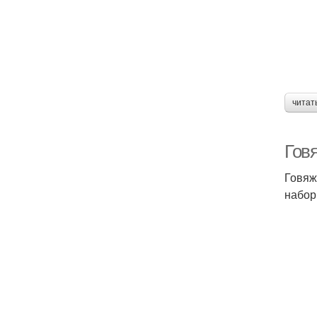
читат
Говя
Говяж
набор