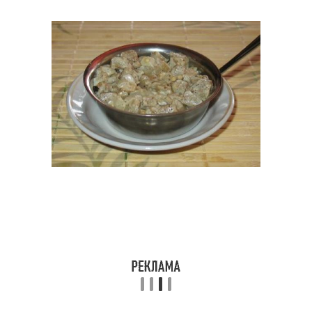
Великолепные
Баклажаны в сметане
баклажаны