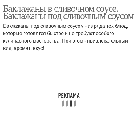
Баклажаны в сливочном соусе.
Баклажаны в чесночном
Баклажаны в сливках
Баклажаны под сливочным соусом
соусе
Баклажаны под сливочным соусом - из ряда тех блюд,
которые готовятся быстро и не требуют особого
Баклажаны в ореховом
кулинарного мастерства. При этом - привлекательный
Жареные баклажаны
соусе
вид, аромат, вкус!
Баклажаны в духовке
Соус в духовке
Баклажаны под
Баклажаны с грибами
сметанным соусом