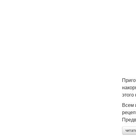
Приго
накор
этого
Всем 
рецеп
Предв
читат