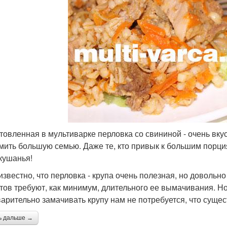
товленная в мультиварке перловка со свининой - очень вк
мить большую семью. Даже те, кто привык к большим порци
 кушанья!
известно, что перловка - крупа очень полезная, но довольн
тов требуют, как минимум, длительного ее вымачивания. Но 
арительно замачивать крупу нам не потребуется, что суще
ь дальше →