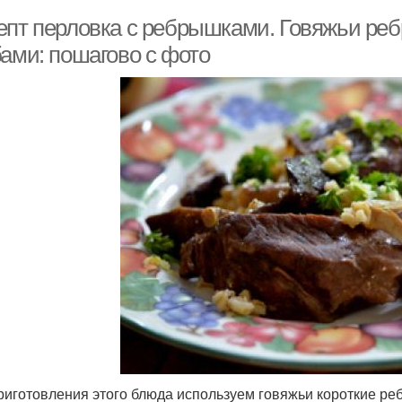
епт перловка с ребрышками. Говяжьи реб
бами: пошагово с фото
риготовления этого блюда используем говяжьи короткие ребр