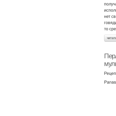
получ
испол
нет с
говяд
то ср
читат
Пер
мул
Рецеп
Panas