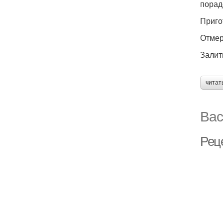
порад
Приго
Отмер
Залит
читат
Вас
Рец