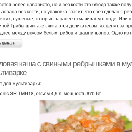
ается более наваристо, но и без кости это блюдо также по
ьзована без кости, но упаковка гласит, что срез сделан с р
вежих, сушеные, которые заранее отмачиваем в воде. Или 
иной.Грибы шиитаке считаются деликатесом, их ценят за пр
еднее между вкусом белых грибов и шампиньонов. Одно из 
ь дальше →
ловая каша с свиными ребрышками в муль
ьтиварке
т для мультиварки:
onic SR TMH18, объем 4,5 л, мощность 670 Вт