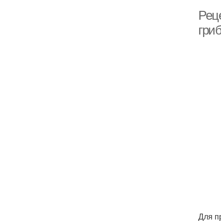
Рец
гри
Для п