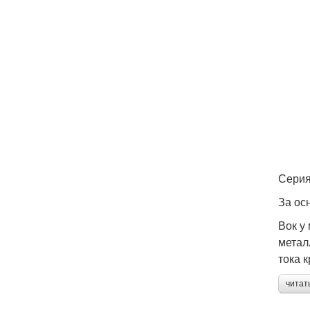
Серия
За ос
Вок у
метал
тока 
читат