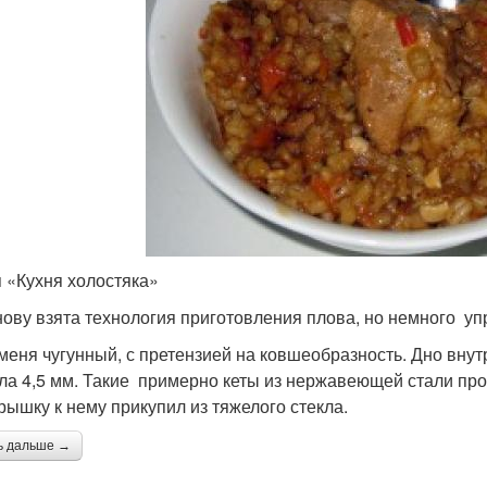
 «Кухня холостяка»
нову взята технология приготовления плова, но немного у
 меня чугунный, с претензией на ковшеобразность. Дно вну
ла 4,5 мм. Такие примерно кеты из нержавеющей стали прод
крышку к нему прикупил из тяжелого стекла.
ь дальше →