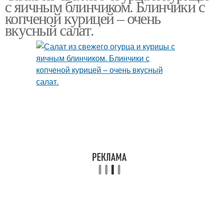
с яичным блинчиком. Блинчики с
блинчиками
блинчиками
копченой курицей – очень
вкусный салат.
Блинчики с копченой
Блинчики с кукурузой
колбасой
Салат из блинчиков
Салат с курицей
Омлетные блинчики
Яичные блинчики
Блинчики для салата
Блинчики для роллов