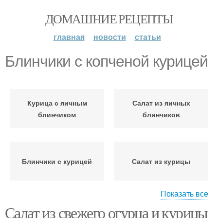
ДОМАШНИЕ РЕЦЕПТЫ
главная
новости
статьи
Блинчики с копченой курицей
Курица с яичным
Салат из яичных
блинчиком
блинчиков
Блинчики с курицей
Салат из курицы
Показать все
Салат из свежего огурца и курицы
Салат с яичными
Салаты с яичными