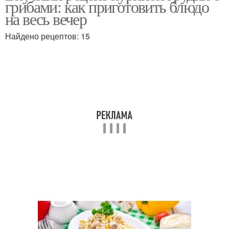
грибами: как приготовить блюдо
на весь вечер
Найдено рецептов: 15
Грудка с овощами
Куриные грудки
Салат из куриной
Грибы в духовке
грудки
Салат с куриной
Грудки с черносливом
грудкой
Салат с копченой
Грудки с ананасом
грудкой