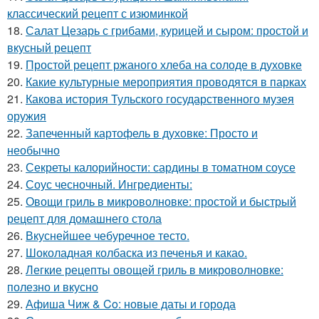
классический рецепт с изюминкой
18.
Салат Цезарь с грибами, курицей и сыром: простой и
вкусный рецепт
19.
Простой рецепт ржаного хлеба на солоде в духовке
20.
Какие культурные мероприятия проводятся в парках
21.
Какова история Тульского государственного музея
оружия
22.
Запеченный картофель в духовке: Просто и
необычно
23.
Секреты калорийности: сардины в томатном соусе
24.
Соус чесночный. Ингредиенты:
25.
Овощи гриль в микроволновке: простой и быстрый
рецепт для домашнего стола
26.
Вкуснейшее чебуречное тесто.
27.
Шоколадная колбаска из печенья и какао.
28.
Легкие рецепты овощей гриль в микроволновке:
полезно и вкусно
29.
Афиша Чиж & Co: новые даты и города