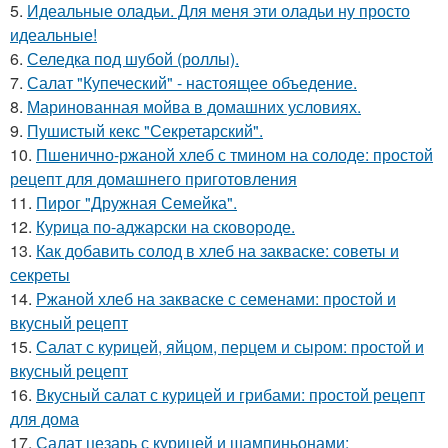
5.
Идеальные оладьи. Для меня эти оладьи ну просто
идеальные!
6.
Селедка под шубой (роллы).
7.
Салат "Купеческий" - настоящее объедение.
8.
Маринованная мойва в домашних условиях.
9.
Пушистый кекс "Секретарский".
10.
Пшенично-ржаной хлеб с тмином на солоде: простой
рецепт для домашнего приготовления
11.
Пирог "Дружная Семейка".
12.
Курица по-аджарски на сковороде.
13.
Как добавить солод в хлеб на закваске: советы и
секреты
14.
Ржаной хлеб на закваске с семенами: простой и
вкусный рецепт
15.
Салат с курицей, яйцом, перцем и сыром: простой и
вкусный рецепт
16.
Вкусный салат с курицей и грибами: простой рецепт
для дома
17.
Салат цезарь с курицей и шампиньонами: