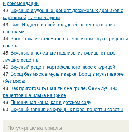
и рекомендации
42.
Вкусные и удобные: рецепт дрожжевых драников с
картошкой, салом и луком
43.
Вкус Индии в вашей посудной: рецепт фасоли с
специями
44.
Запеканка из кальмаров в сливочном соусе: рецепт и
советы
45.
Вкусные и полезные подливы из курицы к пюре:
лучшие рецепты
46.
Вкусный рецепт картофельного пюре с курицей
47.
Борщ без мяса в мультиварке. Борщ в мультиварке
(без мяса)
48.
Как приготовить шашлык на гриле. Семь лучших
рецептов шашлыка на гриле
49.
Пшеничная каша, как в детском саду
50.
Вкусный гарнир из курицы к пюре: рецепт и советы
Популярные материалы