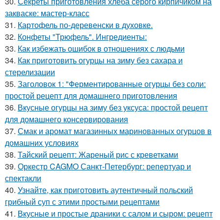
30.
Секреты приготовления хлеба серого кирпичиком на
закваске: мастер-класс
31.
Картофель по-деревенски в духовке.
32.
Конфеты "Трюфель". Ингредиенты:
33.
Как избежать ошибок в отношениях с людьми
34.
Как приготовить огурцы на зиму без сахара и
стерелизации
35.
Заголовок 1: "Ферментированные огурцы без соли:
простой рецепт для домашнего приготовления
36.
Вкусные огурцы на зиму без уксуса: простой рецепт
для домашнего консервирования
37.
Смак и аромат магазинных маринованных огурцов в
домашних условиях
38.
Тайский рецепт: Жареный рис с креветками
39.
Оркестр CAGMO Санкт-Петербург: репертуар и
спектакли
40.
Узнайте, как приготовить аутентичный польский
грибный суп с этими простыми рецептами
41.
Вкусные и простые драники с салом и сыром: рецепт