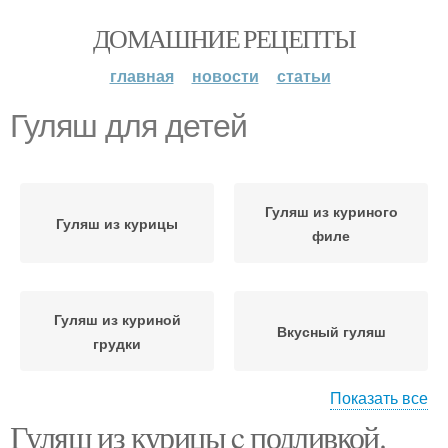
ДОМАШНИЕ РЕЦЕПТЫ
главная
новости
статьи
Гуляш для детей
Гуляш из куриного
Гуляш из курицы
филе
Гуляш из куриной
Вкусный гуляш
грудки
Показать все
Гуляш из курицы c подливкой.
Гуляш из филе