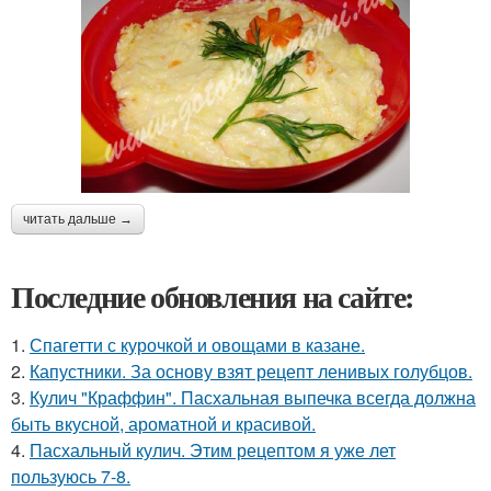
читать дальше →
Последние обновления на сайте:
1.
Спагетти с курочкой и овощами в казане.
2.
Капустники. За основу взят рецепт ленивых голубцов.
3.
Кулич "Краффин". Пасхальная выпечка всегда должна
быть вкусной, ароматной и красивой.
4.
Пасхальный кулич. Этим рецептом я уже лет
пользуюсь 7-8.