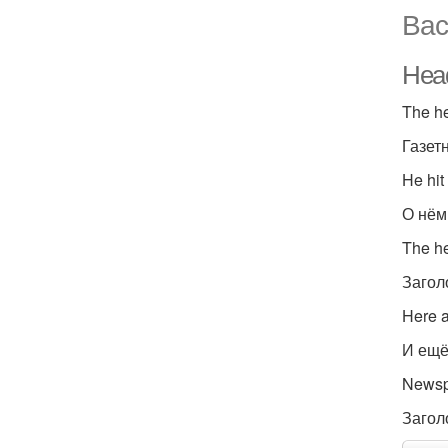
Вас
Head
The he
Газет
He hit
О нём
The h
Загол
Here a
И ещё
Newsp
Загол