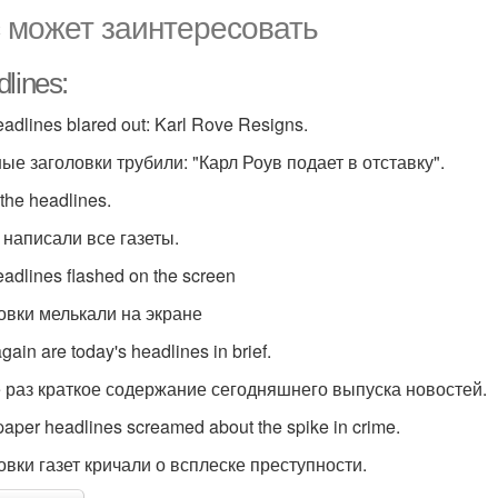
 может заинтересовать
lines:
adlines blared out: Karl Rove Resigns.
ные заголовки трубили: "Карл Роув подает в отставку".
 the headlines.
 написали все газеты.
eadlines flashed on the screen
овки мелькали на экране
gain are today's headlines in brief.
 раз краткое содержание сегодняшнего выпуска новостей.
aper headlines screamed about the spike in crime.
овки газет кричали о всплеске преступности.