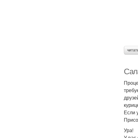
читат
Сал
Проце
требу
друзе
куриц
Если 
Присо
Ура!
У вас