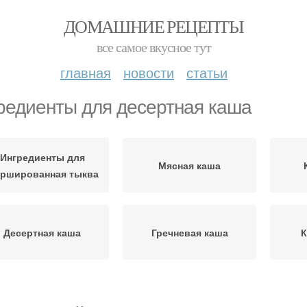
ДОМАШНИЕ РЕЦЕПТЫ
все самое вкусное тут
главная
новости
статьи
редиенты для десертная каша
Ингредиенты для
Мясная каша
ршированная тыква
Десертная каша
Гречневая каша
К
гредиенты для каша
Рисовая каша