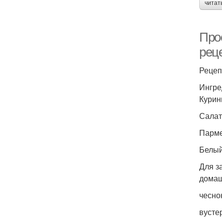
читат
Про
рец
Рецеп
Ингре
Курины
Салат
Парме
Белый
Для з
домаш
чеснок
вустер