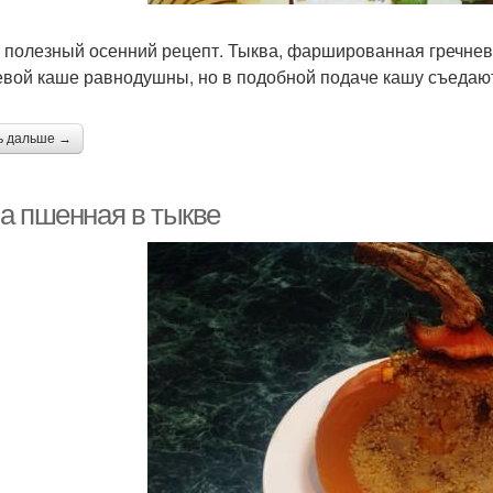
 полезный осенний рецепт. Тыква, фаршированная гречневой
евой каше равнодушны, но в подобной подаче кашу съедают
ь дальше →
а пшенная в тыкве