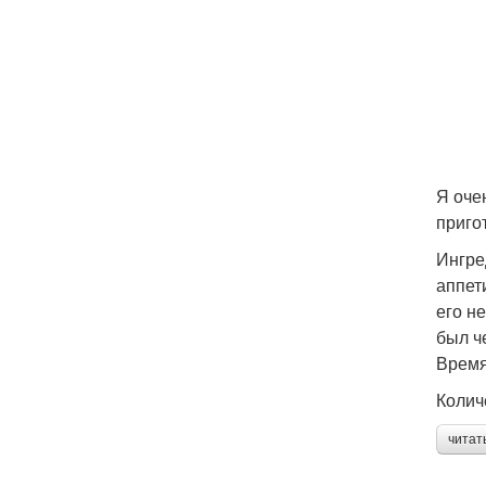
Я оче
приго
Ингре
аппет
его н
был че
Время
Колич
читат