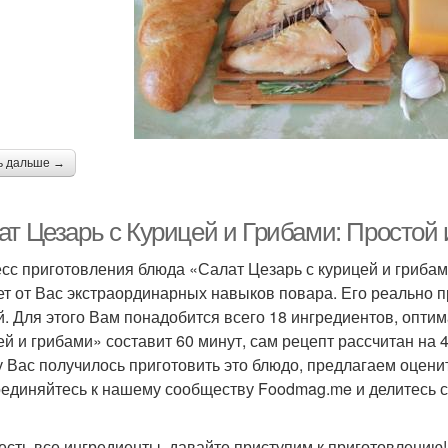
ь дальше →
ат Цезарь с Курицей и Грибами: Простой
сс приготовления блюда «Салат Цезарь с курицей и грибам
ет от Вас экстраординарных навыков повара. Его реально п
й. Для этого Вам понадобится всего 18 ингредиентов, опти
ей и грибами» составит 60 минут, сам рецепт рассчитан на 
у Вас получилось приготовить это блюдо, предлагаем оценит
единяйтесь к нашему сообществу Foodmag.me и делитесь 
 есть все ингредиенты, давайте приступим к приготовлению!