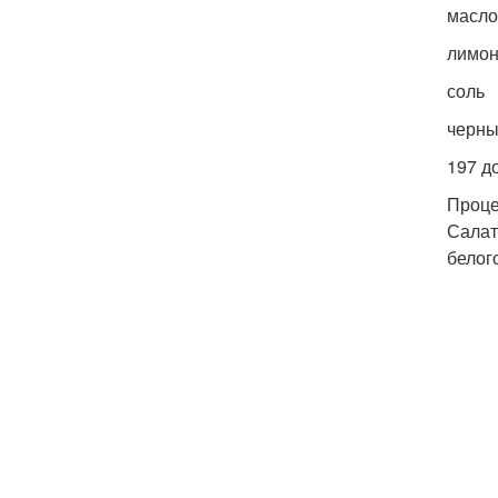
масло
лимонн
соль
черны
197 д
Проце
Салат
белог