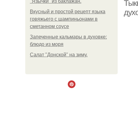
"Язычки" из баклажан.
Тыкв
дух
Вкусный и простой рецепт языка
говяжьего с шампиньонами в
сметанном соусе
Запеченные кальмары в духовке:
блюдо из моря
Салат "Донской" на зиму.