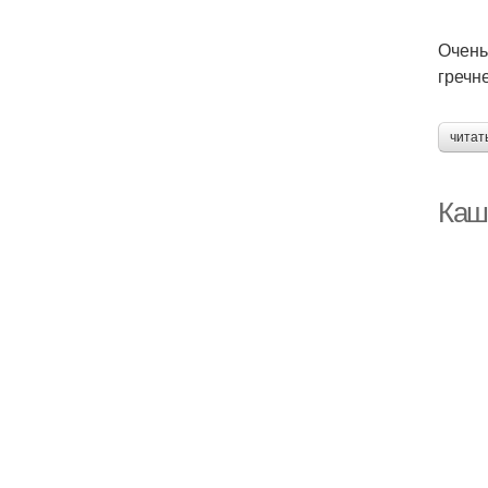
Очень
гречн
читат
Каш