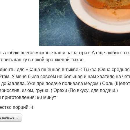
нь люблю всевозможные каши на завтрак. А еще люблю тыкв
товить кашку в яркой оранжевой тыкве.
диенты для «Каша пшенная в тыкве»: Тыква (Одна средняя 
итам. У меня была совсем не большая и нам хватило на чет
е добавляла. Уже при подаче поливала медом.) Соль (Щеп
рнослив, изюм, груша. ) Орехи (По вкусу, для подачи.)
 приготовления: 90 минут
ество порций: 4
ь дальше →