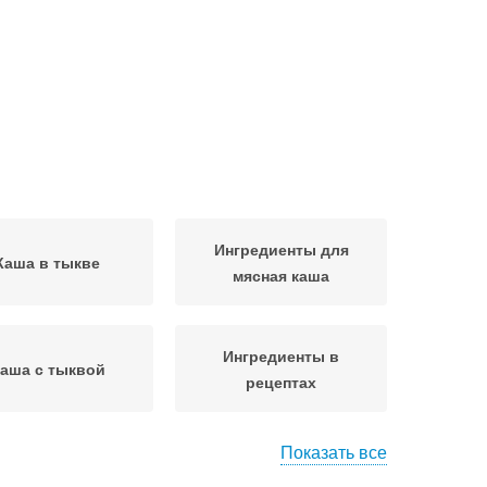
Ингредиенты для
Каша в тыкве
мясная каша
Ингредиенты в
аша с тыквой
рецептах
Показать все
Пшенная каша
Каша с мясом