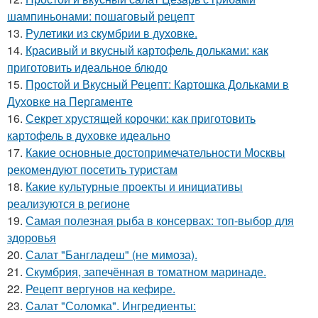
шампиньонами: пошаговый рецепт
13.
Рулетики из скумбрии в духовке.
14.
Красивый и вкусный картофель дольками: как
приготовить идеальное блюдо
15.
Простой и Вкусный Рецепт: Картошка Дольками в
Духовке на Пергаменте
16.
Секрет хрустящей корочки: как приготовить
картофель в духовке идеально
17.
Какие основные достопримечательности Москвы
рекомендуют посетить туристам
18.
Какие культурные проекты и инициативы
реализуются в регионе
19.
Самая полезная рыба в консервах: топ-выбор для
здоровья
20.
Салат "Бангладеш" (не мимоза).
21.
Скумбрия, запечённая в томатном маринаде.
22.
Рецепт вергунов на кефире.
23.
Cалат "Соломка". Ингредиенты: