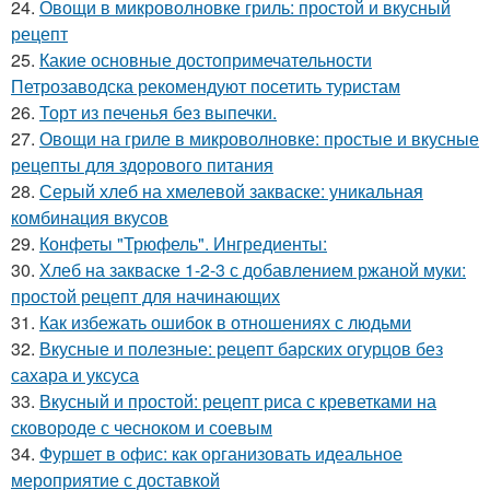
24.
Овощи в микроволновке гриль: простой и вкусный
рецепт
25.
Какие основные достопримечательности
Петрозаводска рекомендуют посетить туристам
26.
Торт из печенья без выпечки.
27.
Овощи на гриле в микроволновке: простые и вкусные
рецепты для здорового питания
28.
Серый хлеб на хмелевой закваске: уникальная
комбинация вкусов
29.
Конфеты "Трюфель". Ингредиенты:
30.
Хлеб на закваске 1-2-3 с добавлением ржаной муки:
простой рецепт для начинающих
31.
Как избежать ошибок в отношениях с людьми
32.
Вкусные и полезные: рецепт барских огурцов без
сахара и уксуса
33.
Вкусный и простой: рецепт риса с креветками на
сковороде с чесноком и соевым
34.
Фуршет в офис: как организовать идеальное
мероприятие с доставкой