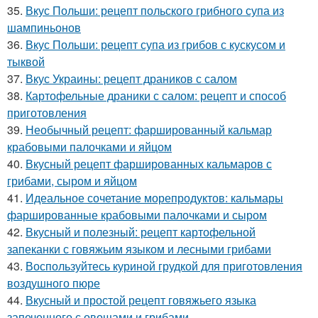
35.
Вкус Польши: рецепт польского грибного супа из
шампиньонов
36.
Вкус Польши: рецепт супа из грибов с кускусом и
тыквой
37.
Вкус Украины: рецепт драников с салом
38.
Картофельные драники с салом: рецепт и способ
приготовления
39.
Необычный рецепт: фаршированный кальмар
крабовыми палочками и яйцом
40.
Вкусный рецепт фаршированных кальмаров с
грибами, сыром и яйцом
41.
Идеальное сочетание морепродуктов: кальмары
фаршированные крабовыми палочками и сыром
42.
Вкусный и полезный: рецепт картофельной
запеканки с говяжьим языком и лесными грибами
43.
Воспользуйтесь куриной грудкой для приготовления
воздушного пюре
44.
Вкусный и простой рецепт говяжьего языка
запеченного с овощами и грибами