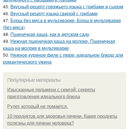
45.
Вкусный рецепт говяжьего языка с грибами и сыром
46.
Вкусный рецепт языка свиной с грибами
47.
Борщ без мяса в мультиварке. Борщ в мультиварке
(без мяса)
48.
Пшеничная каша, как в детском саду
49.
Нежная пшеничная каша на молоке. Пшеничная
каша на молоке в мультиварке
50.
Нежное куриное филе с пюре: идеальное блюдо для
романтического ужина
Популярные материалы
Изысканные пельмени с семгой: секреты
приготовления идеального блюда
Рулет, который не ломается.
10 продуктов для здоровья печени. Какие продукты
полезны для печени человека?