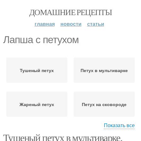
ДОМАШНИЕ РЕЦЕПТЫ
главная
новости
статьи
Лапша с петухом
Тушеный петух
Петух в мультиварке
Жареный петух
Петух на сковороде
Показать все
Тушеный петух в мультиварке.
Блюда из домашнего
Петух с овощами