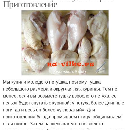
Приготовление
петуха
Домашняя лапша
Петух со сметаной
Рагу из петуха
Петух с луком
Мы купили молодого петушка, поэтому тушка
небольшого размера и округлая, как куриная. Тем не
Блюда из петуха
Рецепты из петуха
менее, если вы возьмете тушку взрослого петуха, ее
нельзя будет спутать с куриной: у петуха более длинные
ноги, да и весь он более «угловатый». Для
приготовления блюда промываем птицу, общипываем,
Закуски из петуха
если нужно. Затем разделываем на несколько