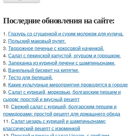
Последние обновления на сайте:
1.
Глазурь со сгущенкой и сухим молоком для кулича.
2.
Польский маковый рулет.
3.
Твopoжное печенье с кокосовой начинкой.
4.
Салат с пекинской капустой, огурцом и горошком.
5.
Запеканка из куриной печени с шампиньонами.
6.
Ванильный бисквит на кипятке.
7.
Тесто для беляшей.
8.
Какие культурные мероприятия проводятся в городе
9.
Салат с курицей, морковью, болгарским перцем и
сыром: простой и вкусный рецепт
10.
Свежий салат с курицей, болгарским перцем и
помидорами: простой рецепт для домашнего обеда
11.
Салат цезарь с курицей и шампиньонами:
классический рецепт с изюминкой
12.
Простой и вкусный салат Цезарь с грибами