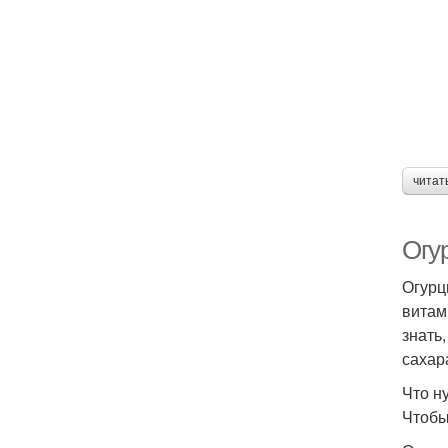
читат
Огу
Огурц
витам
знать
сахар
Что н
Чтобы