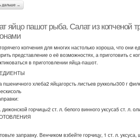
ь дальше →
ат яйцо пашот рыба. Салат из копченой т
тонами
горячего копчения для многих настолько хороша, что они е
рить представление о её возможностях, а приготовить с ко
ктиковаться в приготовлении яйца-пашот.
ЕДИЕНТЫ
ка пшеничного хлеба2 яйцагорсть листьев рукколы300 г фил
рескисоль
аправки:
 л. дижонской горчицы2 ст. л. белого винного уксуса5 ст.
ОТОВЛЕНИЯ
овьте заправку. Венчиком взбейте горчицу, 1 ст. л. уксуса, щ