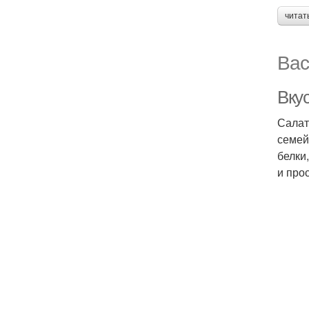
читат
Вас
Вкус
Салат
семей
белки
и прос