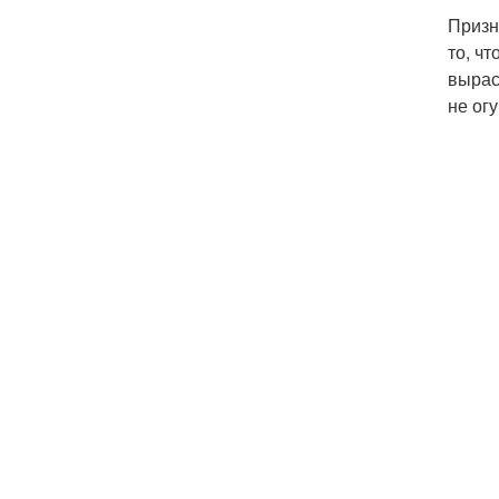
Призн
то, ч
вырас
не огу