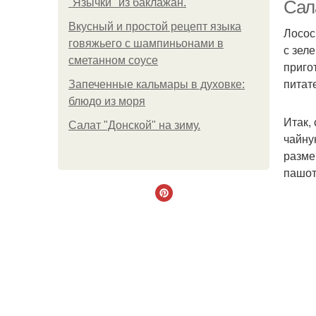
"Язычки" из баклажан.
Сал
Вкусный и простой рецепт языка
Лосос
говяжьего с шампиньонами в
с зел
сметанном соусе
приго
питат
Запеченные кальмары в духовке:
блюдо из моря
Итак,
Салат "Донской" на зиму.
чайну
разме
пашот