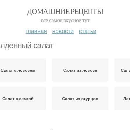
ДОМАШНИЕ РЕЦЕПТЫ
все самое вкусное тут
главная
новости
статьи
лденный салат
Салат с лососем
Салат из лосося
Сала
Салат с семгой
Салат из огурцов
Ла
Салат из резаных
С
Салат на зиму