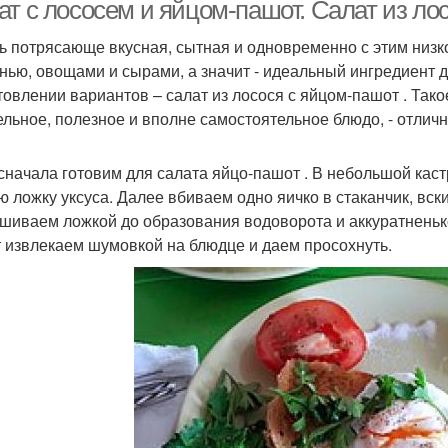
огурцов
ат с лососем и яйцом-пашот. Салат из ло
ь потрясающе вкусная, сытная и одновременно с этим низк
енью, овощами и сырами, а значит - идеальный ингредиент д
товлении вариантов – салат из лосося с яйцом-пашот . Тако
ельное, полезное и вполне самостоятельное блюдо, - отлич
 сначала готовим для салата яйцо-пашот . В небольшой кас
ю ложку уксуса. Далее вбиваем одно яичко в стаканчик, вс
шиваем ложкой до образования водоворота и аккуратненько
 извлекаем шумовкой на блюдце и даем просохнуть.