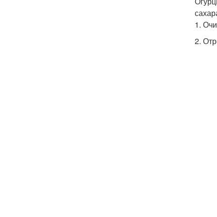
Огурц
сахар
1. Оч
2. От