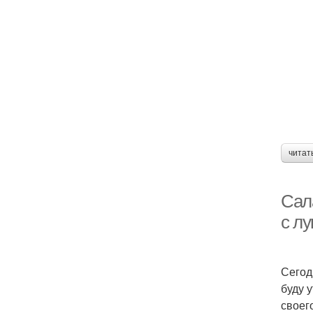
читат
Сала
с лу
Сегод
буду у
своег