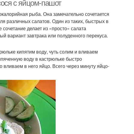
огурцов
сося с яйцом-пашот
окалорийная рыба. Она замечательно сочетается
ля различных салатов. Один из таких, быстрых в
е сочетание делает из «просто» салата
ный вариант завтрака или полуденного перекуса.
трюльке кипятим воду, чуть солим и вливаем
кипяченную воду в кастрюльке быстро
 вливаем в него яйцо. Всего через минуту яйцо-