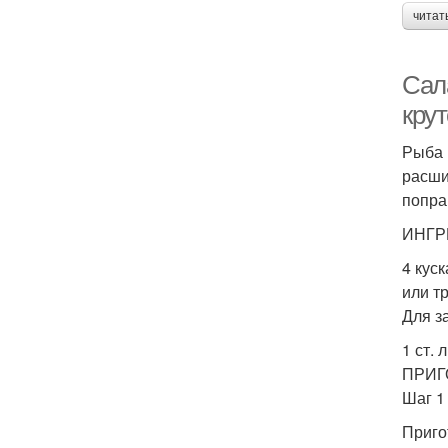
читат
Сал
кру
Рыба 
расши
попра
ИНГР
4 кус
или т
Для з
1 ст.
ПРИГ
Шаг 1
Пригот