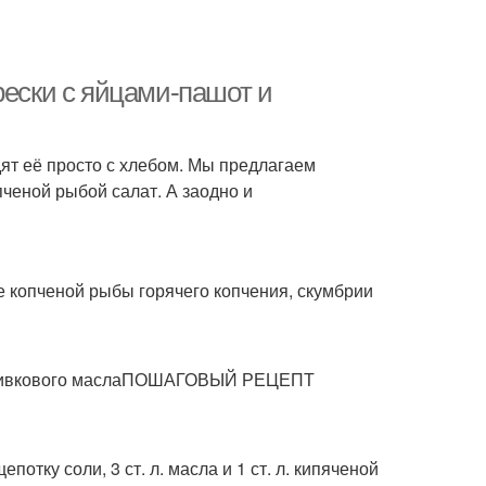
рески с яйцами-пашот и
дят её просто с хлебом. Мы предлагаем
пченой рыбой салат. А заодно и
е копченой рыбы горячего копчения, скумбрии
 л. оливкового маслаПОШАГОВЫЙ РЕЦЕПТ
епотку соли, 3 ст. л. масла и 1 ст. л. кипяченой