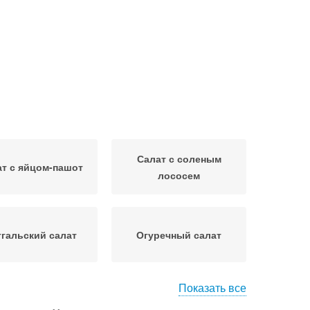
Салат с соленым
т с яйцом-пашот
лососем
тгальский салат
Огуречный салат
Показать все
алат из свежих