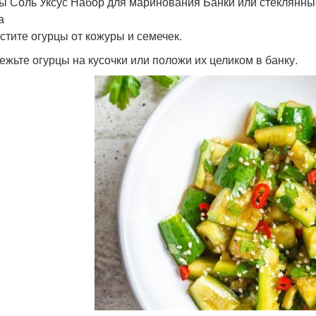
ы Соль Уксус Набор для маринования Банки или стеклянны
а
истите огурцы от кожуры и семечек.
режьте огурцы на кусочки или положи их целиком в банку.