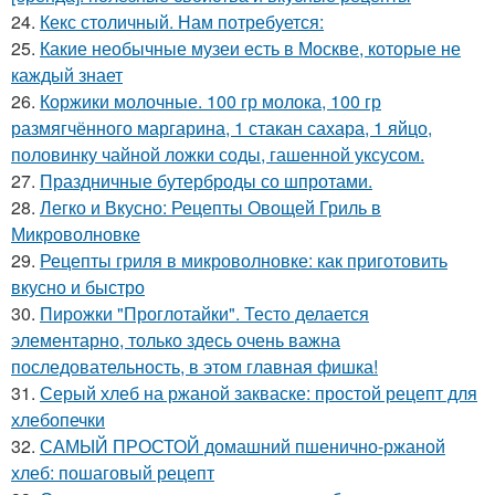
24.
Кекс столичный. Нам потребуется:
25.
Какие необычные музеи есть в Москве, которые не
каждый знает
26.
Коржики молочные. 100 гр молока, 100 гр
размягчённого маргарина, 1 стакан сахара, 1 яйцо,
половинку чайной ложки соды, гашенной уксусом.
27.
Праздничные бутерброды со шпротами.
28.
Легко и Вкусно: Рецепты Овощей Гриль в
Микроволновке
29.
Рецепты гриля в микроволновке: как приготовить
вкусно и быстро
30.
Пирожки "Проглотайки". Тесто делается
элементарно, только здесь очень важна
последовательность, в этом главная фишка!
31.
Серый хлеб на ржаной закваске: простой рецепт для
хлебопечки
32.
САМЫЙ ПРОСТОЙ домашний пшенично-ржаной
хлеб: пошаговый рецепт