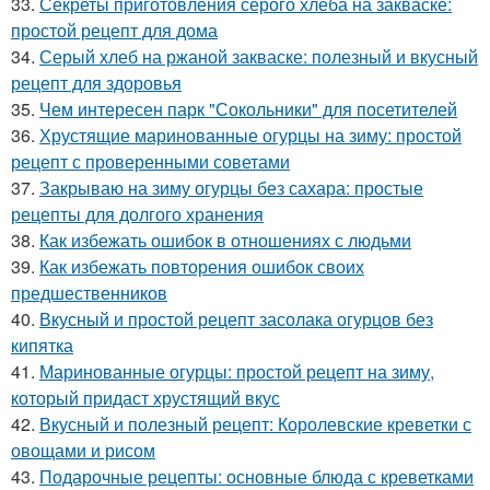
33.
Секреты приготовления серого хлеба на закваске:
простой рецепт для дома
34.
Серый хлеб на ржаной закваске: полезный и вкусный
рецепт для здоровья
35.
Чем интересен парк "Сокольники" для посетителей
36.
Хрустящие маринованные огурцы на зиму: простой
рецепт с проверенными советами
37.
Закрываю на зиму огурцы без сахара: простые
рецепты для долгого хранения
38.
Как избежать ошибок в отношениях с людьми
39.
Как избежать повторения ошибок своих
предшественников
40.
Вкусный и простой рецепт засолака огурцов без
кипятка
41.
Маринованные огурцы: простой рецепт на зиму,
который придаст хрустящий вкус
42.
Вкусный и полезный рецепт: Королевские креветки с
овощами и рисом
43.
Подарочные рецепты: основные блюда с креветками