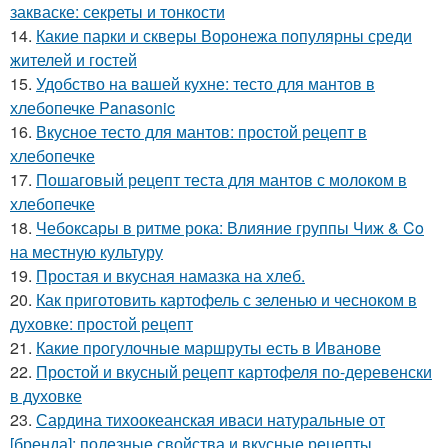
закваске: секреты и тонкости
14.
Какие парки и скверы Воронежа популярны среди
жителей и гостей
15.
Удобство на вашей кухне: тесто для мантов в
хлебопечке Panasonic
16.
Вкусное тесто для мантов: простой рецепт в
хлебопечке
17.
Пошаговый рецепт теста для мантов с молоком в
хлебопечке
18.
Чебоксары в ритме рока: Влияние группы Чиж & Co
на местную культуру
19.
Простая и вкусная намазка на хлеб.
20.
Как приготовить картофель с зеленью и чесноком в
духовке: простой рецепт
21.
Какие прогулочные маршруты есть в Иванове
22.
Простой и вкусный рецепт картофеля по-деревенски
в духовке
23.
Сардина тихоокеанская иваси натуральные от
[бренда]: полезные свойства и вкусные рецепты