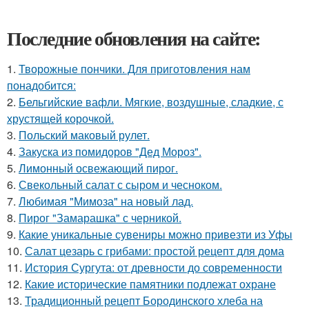
Последние обновления на сайте:
1.
Творожные пончики. Для приготовления нам
понадобится:
2.
Бельгийские вафли. Мягкие, воздушные, сладкие, с
хрустящей корочкой.
3.
Польский маковый рулет.
4.
Закуска из помидоров "Дед Мороз".
5.
Лимонный освежающий пирог.
6.
Свекольный салат с сыром и чесноком.
7.
Любимая "Мимоза" на новый лад.
8.
Пирог "Замарашка" с черникой.
9.
Какие уникальные сувениры можно привезти из Уфы
10.
Салат цезарь с грибами: простой рецепт для дома
11.
История Сургута: от древности до современности
12.
Какие исторические памятники подлежат охране
13.
Традиционный рецепт Бородинского хлеба на