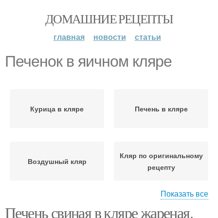
ДОМАШНИЕ РЕЦЕПТЫ
главная
новости
статьи
Печенок в яичном кляре
Курица в кляре
Печень в кляре
Кляр по оригинальному
Воздушный кляр
рецепту
Показать все
Печень свиная в кляре жареная.
Печени в кляре
Печёнки в кляре