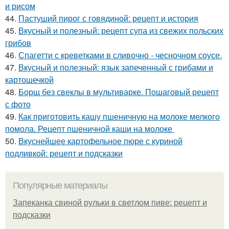
и рисом
44.
Пастуший пирог с говядиной: рецепт и история
45.
Вкусный и полезный: рецепт супа из свежих польских
грибов
46.
Спагетти с креветками в сливочно - чесночном соусе.
47.
Вкусный и полезный: язык запеченный с грибами и
картошечкой
48.
Борщ без свеклы в мультиварке. Пошаговый рецепт
с фото
49.
Как приготовить кашу пшеничную на молоке мелкого
помола. Рецепт пшеничной каши на молоке
50.
Вкуснейшее картофельное пюре с куриной
подливкой: рецепт и подсказки
Популярные материалы
Запеканка свиной рульки в светлом пиве: рецепт и
подсказки