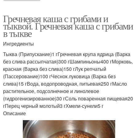
Гречневая каша с грибами и
тыквой. Гречневая каша с грибами
в тыкве
Ингредиенты
Тыква (Припускание)1 гГречневая крупа ядрица (Варка
без слива рассыпчатая)300 гШампиньоны400 гМорковь,
красная (Варка без слива)150 гЛук репчатый
(Пассерование)100 гЧеснок луковица (Варка без
слива)15 гВода, водопроводная, питьевая250 гМасло
растительное, подсолнечное и линолевое
(гидрогенизированное)30 гСоль поваренная пищевая20
гПерец черный молотый3 гХмели-сунели5 г
Описание