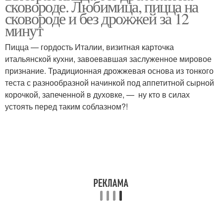
сковороде. Любимица, пицца на
сковороде и без дрожжей за 12
минут
Пицца — гордость Италии, визитная карточка
Воздушная пицца
Ленивая пицца
итальянской кухни, завоевавшая заслуженное мировое
признание. Традиционная дрожжевая основа из тонкого
теста с разнообразной начинкой под аппетитной сырной
корочкой, запеченной в духовке, — ну кто в силах
Заливная пицца
Пицца на сметане
устоять перед таким соблазном?!
Пицца без теста
Пицца без яиц
Пицца из яиц
Пицца из лаваша