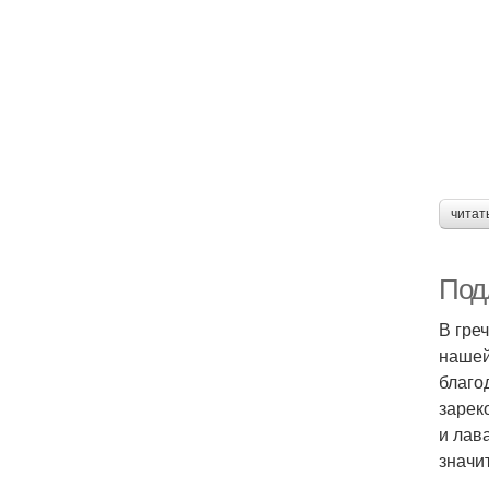
читат
Под
В гре
нашей
благо
зарек
и лав
значи