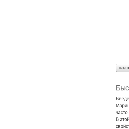
читат
Быс
Введ
Марин
часто
В это
свойст