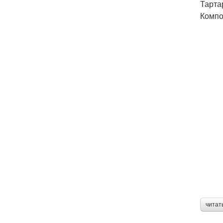
Тарта
Компо
читат