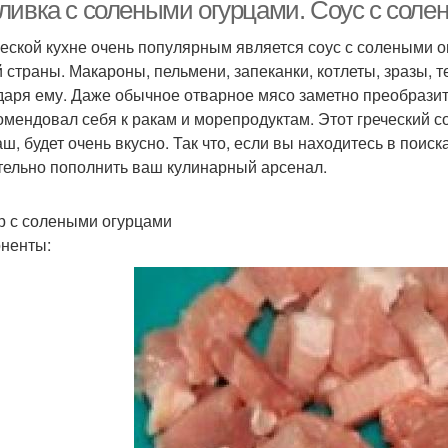
ливка с солеными огурцами. Соус с соле
ческой кухне очень популярным является соус с солеными 
 страны. Макароны, пельмени, запеканки, котлеты, зразы, 
даря ему. Даже обычное отварное мясо заметно преобразится
омендовал себя к ракам и морепродуктам. Этот греческий с
аш, будет очень вкусно. Так что, если вы находитесь в пои
тельно пополнить ваш кулинарный арсенал.
р с солеными огурцами
ненты: