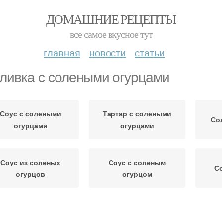
ДОМАШНИЕ РЕЦЕПТЫ
все самое вкусное тут
главная
новости
статьи
ливка с солеными огурцами
Соус с солеными
Тартар с солеными
Со
огурцами
огурцами
Соус из соленых
Соус с соленым
Со
огурцов
огурцом
Соленые огурцы