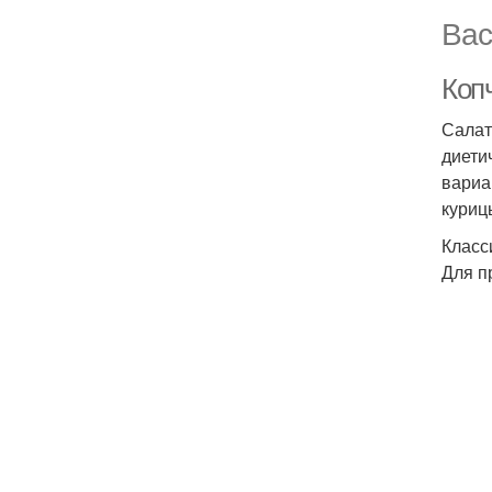
Вас
Коп
Салат
диети
вариа
куриц
Класс
Для п