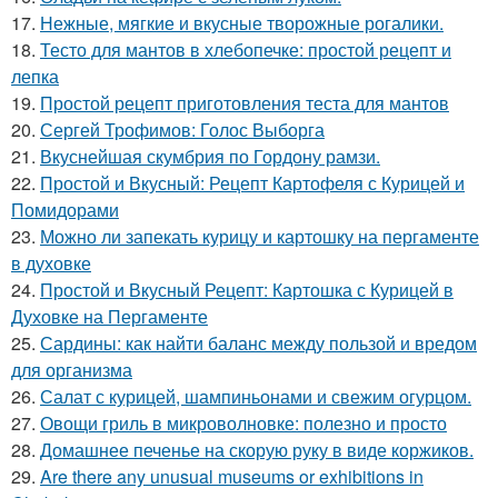
17.
Нежные, мягкие и вкусные творожные рогалики.
18.
Тесто для мантов в хлебопечке: простой рецепт и
лепка
19.
Простой рецепт приготовления теста для мантов
20.
Сергей Трофимов: Голос Выборга
21.
Вкуснейшая скумбрия по Гордону рамзи.
22.
Простой и Вкусный: Рецепт Картофеля с Курицей и
Помидорами
23.
Можно ли запекать курицу и картошку на пергаменте
в духовке
24.
Простой и Вкусный Рецепт: Картошка с Курицей в
Духовке на Пергаменте
25.
Сардины: как найти баланс между пользой и вредом
для организма
26.
Салат с курицей, шампиньонами и свежим огурцом.
27.
Овощи гриль в микроволновке: полезно и просто
28.
Домашнее печенье на скорую руку в виде коржиков.
29.
Are there any unusual museums or exhibitions in