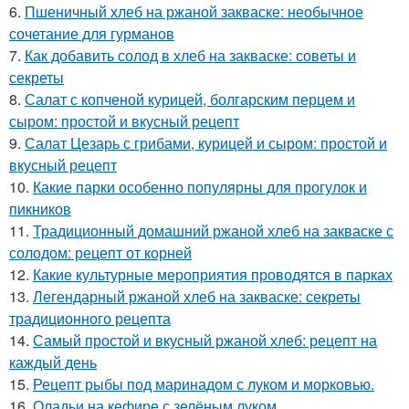
6.
Пшеничный хлеб на ржаной закваске: необычное
сочетание для гурманов
7.
Как добавить солод в хлеб на закваске: советы и
секреты
8.
Салат с копченой курицей, болгарским перцем и
сыром: простой и вкусный рецепт
9.
Салат Цезарь с грибами, курицей и сыром: простой и
вкусный рецепт
10.
Какие парки особенно популярны для прогулок и
пикников
11.
Традиционный домашний ржаной хлеб на закваске с
солодом: рецепт от корней
12.
Какие культурные мероприятия проводятся в парках
13.
Легендарный ржаной хлеб на закваске: секреты
традиционного рецепта
14.
Самый простой и вкусный ржаной хлеб: рецепт на
каждый день
15.
Рецепт рыбы под маринадом с луком и морковью.
16.
Оладьи на кефире с зелёным луком.