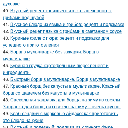
духовке
40.
Вкусный рецепт говяжьего языка запеченного с
грибами под шубой
41.
Вкусное блюдо из языка и грибов: рецепт и подсказки
42.
Вкусный рецепт языка с грибами в сметанном соусе
43.
Куриные филе с пюре: рецепт и подсказки для
успешного приготовления
44.
Борщ в мультиварке без зажарки. Борщ в
мультиварке
45.
Куриная грудка картофельным пюре: рецепт и
ингредиенты
46.
Быстрый борщ в мультиварке. Борщ в мультиварке
47.
Красный борщ без капусты в мультиварке. Красный
борщ со щавелем без капусты в мультиварке
48.
Свекольная заправка для борща на зиму из свеклы.
Заправка для борща из свеклы на зиму – очень вкусно!
49.
Клаб-сэндвич с морковью Айдахо: как приготовить
это блюдо на кухне
50.
Вкусный и полезный: подлива из куриного филе