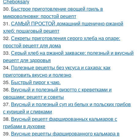
Cheboksary
30.
Быстрое приготовление овощей гриль в
микроволновке: простой рецепт
31.
САМЫЙ ПРОСТОЙ домашний пшенично-ржаной
хлеб: пошаговый рецепт
32.
Секреты приготовления серого хлеба на опаре:
простой рецепт для дома
33.
Серый хлеб на ржаной закваске: полезный и вкусный
рецепт для здоровья
34.
Полезные рецепты без уксуса и сахара: как
приготовить вкусно и полезно
35.
Быстрый пирог к чаю.
36.
Вкусный и полезный ризотто с креветками и
овощами: рецепт и советы
37.
Вкусный и полезный суп из белых и польских грибов
с курицей и сливками
38.
Вкусный рецепт фаршированных кальмаров с
грибами в духовке
39.
Вкусные рецепты фаршированного кальмара в