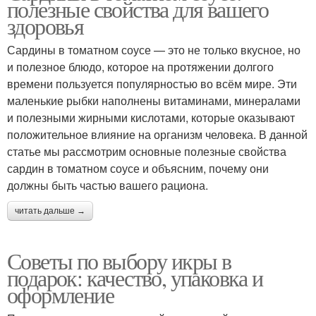
полезные свойства для вашего
поддержания
здоровья
Сардины в томатном соусе — это не только вкусное, но
Продукты для мужского
и полезное блюдо, которое на протяжении долгого
Продукт для мужчин
либидо
времени пользуется популярностью во всём мире. Эти
маленькие рыбки наполнены витаминами, минералами
и полезными жирными кислотами, которые оказывают
положительное влияние на организм человека. В данной
Продукты для здоровья
Продукты для завтрака
статье мы рассмотрим основные полезные свойства
сардин в томатном соусе и объясним, почему они
должны быть частью вашего рациона.
читать дальше →
Полезный продукт
Продукт для печени
Советы по выбору икры в
подарок: качество, упаковка и
оформление
Продукты для печени
Запрещенные продукты