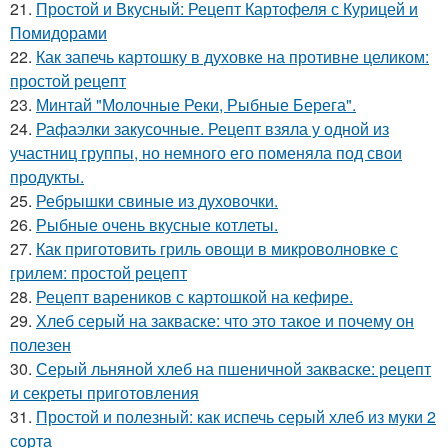
21.
Простой и Вкусный: Рецепт Картофеля с Курицей и
Помидорами
22.
Как запечь картошку в духовке на противне целиком:
простой рецепт
23.
Минтай "Молочные Реки, Рыбные Берега".
24.
Рафаэлки закусочные. Рецепт взяла у одной из
участниц группы, но немного его поменяла под свои
продукты.
25.
Ребрышки свиные из духовочки.
26.
Рыбные очень вкусные котлеты.
27.
Как приготовить гриль овощи в микроволновке с
грилем: простой рецепт
28.
Рецепт вареников с картошкой на кефире.
29.
Хлеб серый на закваске: что это такое и почему он
полезен
30.
Серый льняной хлеб на пшеничной закваске: рецепт
и секреты приготовления
31.
Простой и полезный: как испечь серый хлеб из муки 2
сорта