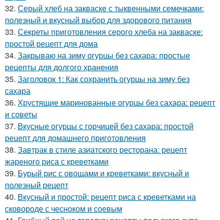
32.
Серый хлеб на закваске с тыквенными семечками:
полезный и вкусный выбор для здорового питания
33.
Секреты приготовления серого хлеба на закваске:
простой рецепт для дома
34.
Закрываю на зиму огурцы без сахара: простые
рецепты для долгого хранения
35.
Заголовок 1: Как сохранить огурцы на зиму без
сахара
36.
Хрустящие маринованные огурцы без сахара: рецепт
и советы
37.
Вкусные огурцы с горчицей без сахара: простой
рецепт для домашнего приготовления
38.
Завтрак в стиле азиатского ресторана: рецепт
жареного риса с креветками
39.
Бурый рис с овощами и креветками: вкусный и
полезный рецепт
40.
Вкусный и простой: рецепт риса с креветками на
сковороде с чесноком и соевым