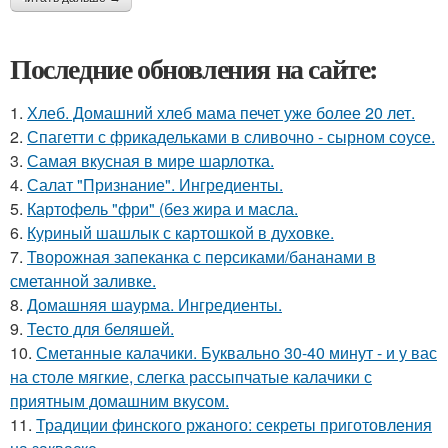
Последние обновления на сайте:
1.
Хлеб. Домашний хлеб мама печет уже более 20 лет.
2.
Спагетти с фрикадельками в сливочно - сырном соусе.
3.
Самая вкусная в мире шарлотка.
4.
Салат "Признание". Ингредиенты.
5.
Картофель "фри" (без жира и масла.
6.
Куриный шашлык с картошкой в духовке.
7.
Творожная запеканка с персиками/бананами в
сметанной заливке.
8.
Домашняя шаурма. Ингредиенты.
9.
Тесто для беляшей.
10.
Сметанные калачики. Буквально 30-40 минут - и у вас
на столе мягкие, слегка рассыпчатые калачики с
приятным домашним вкусом.
11.
Традиции финского ржаного: секреты приготовления