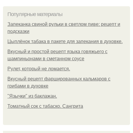
Популярные материалы
Запеканка свиной рульки в светлом пиве: рецепт и
подсказки
Цыплёнок табака в пакете для запекания в духовке.
Вкусный и простой рецепт языка говяжьего с
шампиньонами в сметанном соусе
Рулет, который не ломается.
Вкусный рецепт фаршированных кальмаров с
грибами в духовке
"Язычки" из баклажан.
Томатный сок с табаско. Сангрита