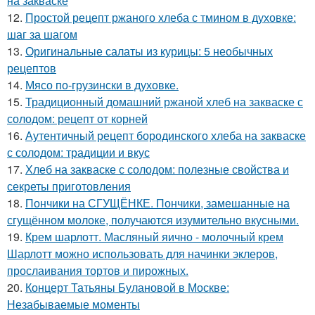
на закваске
12.
Простой рецепт ржаного хлеба с тмином в духовке:
шаг за шагом
13.
Оригинальные салаты из курицы: 5 необычных
рецептов
14.
Мясо по-грузински в духовке.
15.
Традиционный домашний ржаной хлеб на закваске с
солодом: рецепт от корней
16.
Аутентичный рецепт бородинского хлеба на закваске
с солодом: традиции и вкус
17.
Хлеб на закваске с солодом: полезные свойства и
секреты приготовления
18.
Пончики на СГУЩЁНКЕ. Пончики, замешанные на
сгущённом молоке, получаются изумительно вкусными.
19.
Крем шарлотт. Масляный яично - молочный крем
Шарлотт можно использовать для начинки эклеров,
прослаивания тортов и пирожных.
20.
Концерт Татьяны Булановой в Москве:
Незабываемые моменты