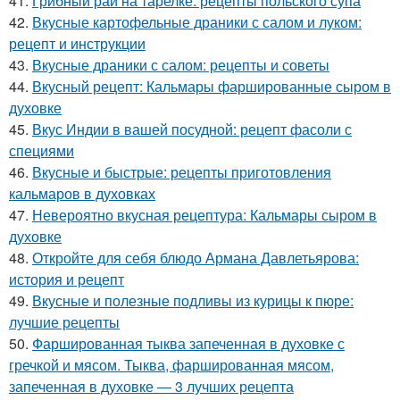
41.
Грибный рай на тарелке: рецепты польского супа
42.
Вкусные картофельные драники с салом и луком:
рецепт и инструкции
43.
Вкусные драники с салом: рецепты и советы
44.
Вкусный рецепт: Кальмары фаршированные сыром в
духовке
45.
Вкус Индии в вашей посудной: рецепт фасоли с
специями
46.
Вкусные и быстрые: рецепты приготовления
кальмаров в духовках
47.
Невероятно вкусная рецептура: Кальмары сыром в
духовке
48.
Откройте для себя блюдо Армана Давлетьярова:
история и рецепт
49.
Вкусные и полезные подливы из курицы к пюре:
лучшие рецепты
50.
Фаршированная тыква запеченная в духовке с
гречкой и мясом. Тыква, фаршированная мясом,
запеченная в духовке — 3 лучших рецепта