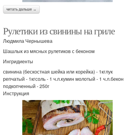
читать дальше →
Рулетики из свинины на гриле
Людмила Чернышева
Шашлык из мясных рулетиков с беконом
Ингридиенты
свинина (бескостная шейка или корейка) - 1кглук
репчатый - 1кгсоль - 1 ч.л.кумин молотый - 1 ч.л.бекон
подкопченный - 250г
Инструкция