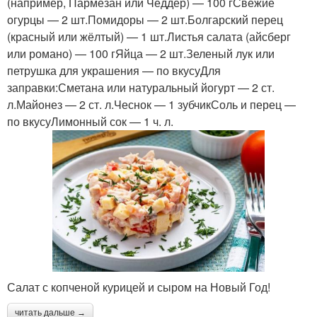
(например, Пармезан или Чеддер) — 100 гСвежие
огурцы — 2 шт.Помидоры — 2 шт.Болгарский перец
(красный или жёлтый) — 1 шт.Листья салата (айсберг
или романо) — 100 гЯйца — 2 шт.Зеленый лук или
петрушка для украшения — по вкусуДля
заправки:Сметана или натуральный йогурт — 2 ст.
л.Майонез — 2 ст. л.Чеснок — 1 зубчикСоль и перец —
по вкусуЛимонный сок — 1 ч. л.
Салат с копченой курицей и сыром на Новый Год!
читать дальше →