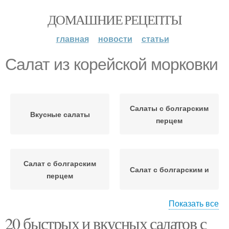
ДОМАШНИЕ РЕЦЕПТЫ
главная
новости
статьи
Салат из корейской морковки
Салаты с болгарским
Вкусные салаты
перцем
Салат с болгарским
Салат с болгарским и
перцем
Показать все
20 быстрых и вкусных салатов с
Салат из болгарского
Салаты с фасолью