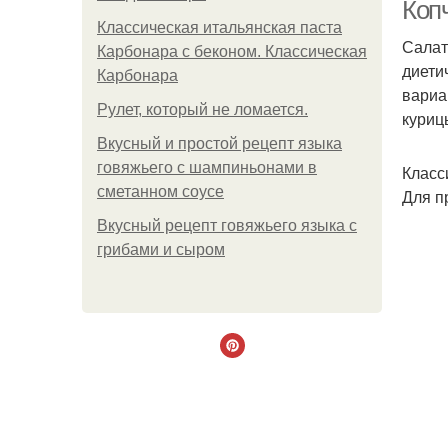
Коп
Классическая итальянская паста
Салат
Карбонара с беконом. Классическая
диети
Карбонара
вариа
Рулет, который не ломается.
куриц
Вкусный и простой рецепт языка
говяжьего с шампиньонами в
Класс
сметанном соусе
Для п
Вкусный рецепт говяжьего языка с
грибами и сыром