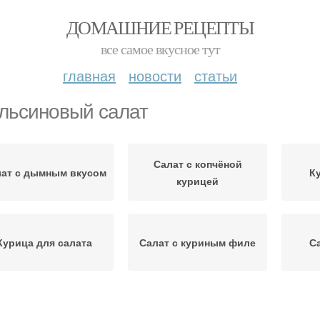
ДОМАШНИЕ РЕЦЕПТЫ
все самое вкусное тут
главная
новости
статьи
льсиновый салат
Салат с копчёной
ат с дымным вкусом
К
курицей
Курица для салата
Салат с куриным филе
С
Салат с сыром
Майонез для салатов
Пе