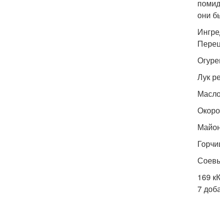
помид
они б
Ингре
Перец
Огуре
Лук ре
Масло 
Окоро
Майоне
Горчиц
Соевый
169 к
7 доб