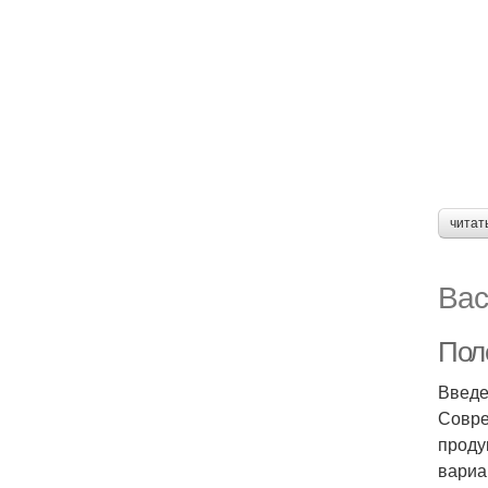
читат
Вас
Пол
Введ
Совре
проду
вариа