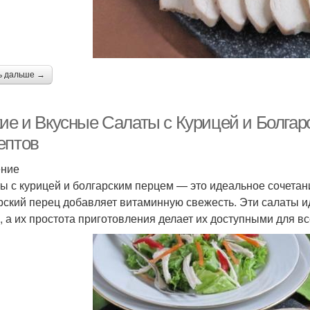
ь дальше →
кие и Вкусные Салаты с Курицей и Болга
ептов
ение
ы с курицей и болгарским перцем — это идеальное сочетани
рский перец добавляет витаминную свежесть. Эти салаты и
, а их простота приготовления делает их доступными для вс