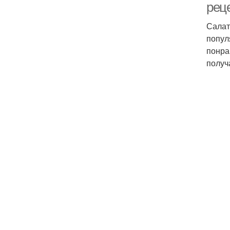
рец
Салат
попул
понра
получ