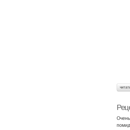
читат
Реце
Очень
помид