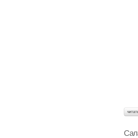
читат
Сала