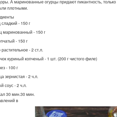
оры. А маринованные огурцы придают пикантность, только 
ыли плотными.
диенты
 сладкий - 150 г
ц маринованный - 150 г
пчатый - 150 г
растительное - 2 ст.л.
чок куриный копченый - 1 шт. (200 г чистого филе)
з - 100 г
а зернистая - 2 ч.л.
 соус - 2 ч.л.
Кал 30 мин.30 мин.
авлений в