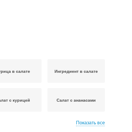
урица в салате
Ингредиент в салате
алат с курицей
Салат с ананасами
Показать все
сто для салатов
Салат с морковью