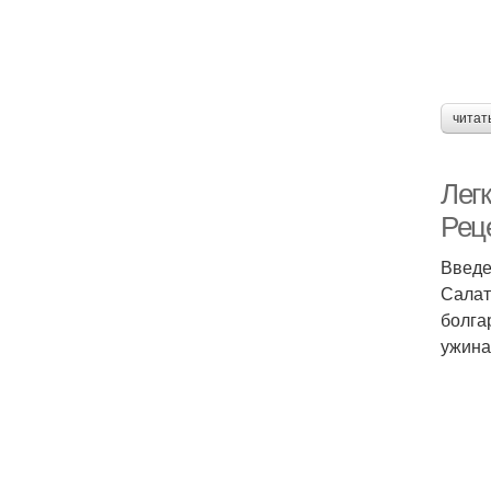
читат
Лег
Рец
Введ
Салат
болга
ужина