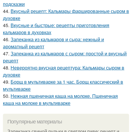
подсказки
44.
Вкусный рецепт: Кальмары фаршированные сыром в
духовке
45.
Вкусные и быстрые: рецепты приготовления
кальмаров в духовках
46.
Запеканка из кальмаров и сыра: нежный и
ароматный рецепт
47.
Запеканка из кальмаров с сыром: простой и вкусный
рецепт
48.
Невероятно вкусная рецептура: Кальмары сыром в
духовке
49.
Борщ в мультиварке за 1 час. Борщ классический в
мультиварке
50.
Нежная пшеничная каша на молоке. Пшеничная
каша на молоке в мультиварке
Популярные материалы
Запеканка свиной рульки в светлом пиве: рецепт и