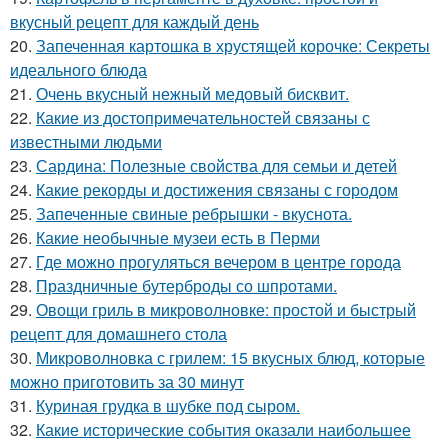
вкусный рецепт для каждый день
20.
Запеченная картошка в хрустящей корочке: Секреты
идеального блюда
21.
Очень вкусный нежный медовый бисквит.
22.
Какие из достопримечательностей связаны с
известными людьми
23.
Сардина: Полезные свойства для семьи и детей
24.
Какие рекорды и достижения связаны с городом
25.
Запеченные свиные ребрышки - вкуснота.
26.
Какие необычные музеи есть в Перми
27.
Где можно прогуляться вечером в центре города
28.
Праздничные бутерброды со шпротами.
29.
Овощи гриль в микроволновке: простой и быстрый
рецепт для домашнего стола
30.
Микроволновка с грилем: 15 вкусных блюд, которые
можно приготовить за 30 минут
31.
Куриная грудка в шубке под сыром.
32.
Какие исторические события оказали наибольшее