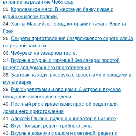
влияние на развитие Чебоксар
33.
Королевское мясо. В жестяную банку рукав с
куриным мясом положи.
34.
Ханты-Мансийск: Город, которыйил талант Элвина
Грея
35.
Секреты приготовления бездрожжевого серого хлеба
на ржаной закваске
36.
Чебуреки на заварном тесте.
37.
Вкусные огурцы с горчицей без сахара: простой
рецепт для домашнего приготовления
38.
Завтрак на ходу: рисовуха с креветками и овощами в
мультиварке
39.
Рис с креветками и овощами: быстрое и вкусное
блюдо для любого дня недели
40.
Постный рис с креветками: простой рецепт для
домашнего приготовления
41.
Алексей Глызин: лидер и инноватор в бизнесе
42.
Вкус Польши: рецепт грибного супа
43.
Вкусные драники с салом и сметаной: рецепт и