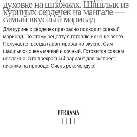
духовке на шпажках. Шашлык из
соусе
куриных сердечек на мангале —
самый вкусный маринад
Маринад для куриных
Для куриных сердечек прекрасно подходит соевый
Сердечки на шпажках
сердечек
маринад. По этому рецепту я готовлю их чаще всего.
Получается всегда гарантированно вкусно. Сам
шашлычок очень мягкий и сочный. Готовится совсем
несложно. Это прекрасный вариант для экспресс-
Сердечки с соевым
Сердечки в сметане
пикника на природе. Очень рекомендую!
соусом
Сердечки к пиву
Сердечки в майонезе