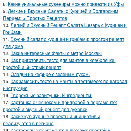
8.
Какие уникальные сувениры можно привезти из Уфы
9.
Легкие и Вкусные Салаты с Курицей и Болгарским
Перцем: 5 Простых Рецептов
10.
Легкий и Вкусный Рецепт Салата Цезарь с Курицей и
Грибами
11.
Вкусный салат с курицей и грибами: простой рецепт
для дома
12.
Какие интересные факты о метро Москвы
13.
Как приготовить тесто для мантов в хлебопечке:
простой и быстрый рецепт
14.
Оладьи на кефире с зелёным луком.
15.
Как замесить тесто на манты в тестомесе: пошаговая
инструкция
16.
Творожные завитушки. Ингредиенты:
17.
Картошка с чесноком и приправой в пергаменте:
простой и вкусный рецепт для духовки
18.
Какие культурные проекты и инициативы
реализуются в регионе
19.
Картофель в пергаменте в духовке: простой и