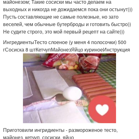
майонезом; Такие сосиски мы часто делаем на
выходных и никогда не дожидаемся пока они остынут)))
Пусть составляющие не самые полезные, но зато
веселей, чем обычные бутерброды и готовить быстро))
Не судите строго, это мой первый рецепт на сайте)))
ИнгредиентыТесто слоеное (у меня 4 полосочки) 500
гСосиска 8 штКетчупМайонезЯйцо куриноеИнструкция
Приготовили ингридиенты - размороженое тесто,
майонез, кетчуп, сосиски, яйцо