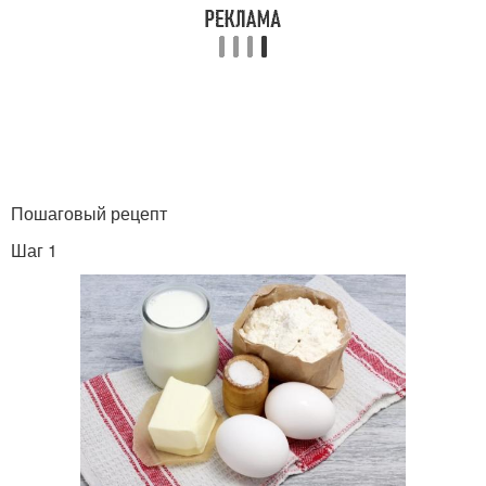
Тесто для ленивых
Сосиски с кетчупом
сосисок
Сосиски в
Сосиски в мультиварке
Пошаговый рецепт
картофельном тесте
Шаг 1
Сосиски в ромовом
Вкусные сосиски
тесте
Сосиски в дрожжевом
тесте