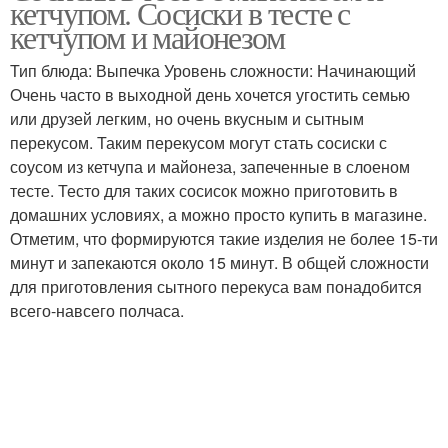
кетчупом. Сосиски в тесте с
тесте
кетчупом и майонезом
Тип блюда: Выпечка Уровень сложности: Начинающий
Очень часто в выходной день хочется угостить семью
Тест с сыром
Сосиски с майонезом
или друзей легким, но очень вкусным и сытным
перекусом. Таким перекусом могут стать сосиски с
соусом из кетчупа и майонеза, запеченные в слоеном
тесте. Тесто для таких сосисок можно приготовить в
Тесто для сосисок
Улитка с сосисками
домашних условиях, а можно просто купить в магазине.
Отметим, что формируются такие изделия не более 15-ти
минут и запекаются около 15 минут. В общей сложности
для приготовления сытного перекуса вам понадобится
всего-навсего полчаса.
Необычная сосиска
Косичка с сосиской
Плетенк с сосисками
Косичка с сосисками