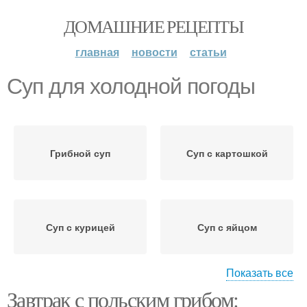
ДОМАШНИЕ РЕЦЕПТЫ
главная
новости
статьи
Суп для холодной погоды
Грибной суп
Суп с картошкой
Суп с курицей
Суп с яйцом
Показать все
Завтрак с польским грибом:
Грибный суп
Гриб в супе