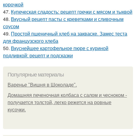
корочкой
47.
Купеческая сладость: рецепт гречки с мясом и тыквой
48.
Вкусный рецепт пасты с креветками и сливочным
соусом
49.
Простой пшеничный хлеб на закваске. Замес теста
для французского хлеба
50.
Вкуснейшее картофельное пюре с куриной
подливкой: рецепт и подсказки
Популярные материалы
Варенье "Вишня в Шоколаде".
Домашняя печеночная колбаса с салом и чесноком -
получается толстой, легко режется на ровные
кусочки.