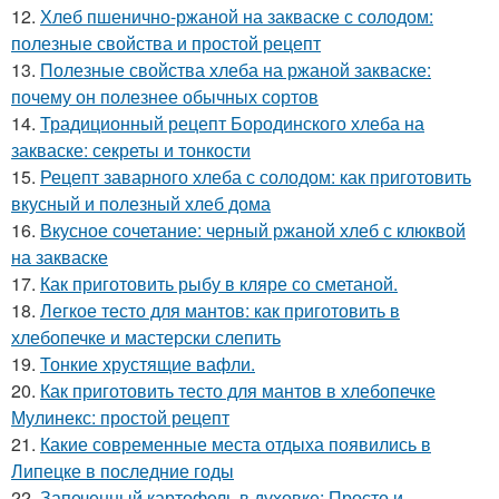
12.
Хлеб пшенично-ржаной на закваске с солодом:
полезные свойства и простой рецепт
13.
Полезные свойства хлеба на ржаной закваске:
почему он полезнее обычных сортов
14.
Традиционный рецепт Бородинского хлеба на
закваске: секреты и тонкости
15.
Рецепт заварного хлеба с солодом: как приготовить
вкусный и полезный хлеб дома
16.
Вкусное сочетание: черный ржаной хлеб с клюквой
на закваске
17.
Как приготовить рыбу в кляре со сметаной.
18.
Легкое тесто для мантов: как приготовить в
хлебопечке и мастерски слепить
19.
Тонкие хрустящие вафли.
20.
Как приготовить тесто для мантов в хлебопечке
Мулинекс: простой рецепт
21.
Какие современные места отдыха появились в
Липецке в последние годы
22.
Запеченный картофель в духовке: Просто и