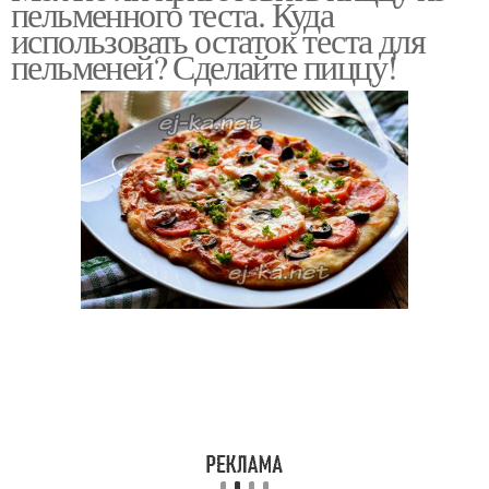
пельменного теста. Куда
тесте
теста
использовать остаток теста для
пельменей? Сделайте пиццу!