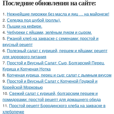
Последние обновления на сайте:
1.
Нежнейшие пирожки без масла и яиц … на майонезе!
2.
Селедка под шубой (роллы).
3.
Пышки на кефире.
4.
Чебуреки с яйцами, зелёным луком и сыром.
5.
Ржаной хлеб на закваске с семенами: простой и
вкусный рецепт
6.
Полезный салат с курицей, перцем и яйцами: рецепт
для здорового питания
7.
Простой и Вкусный Салат: Сыр, Болгарский Перец,
Курица и Копченая Нотка
8.
Копченая курица, перец и сыр: салат с дымным вкусом
9.
Простой и Вкусный Салат с Копченой Грудкой и
Корейской Морковью
10.
Свежий салат с курицей, болгарским перцем и
помидорами: простой рецепт для домашнего обеда
11.
Простой рецепт Бородинского хлеба на закваске в
хлебопечке