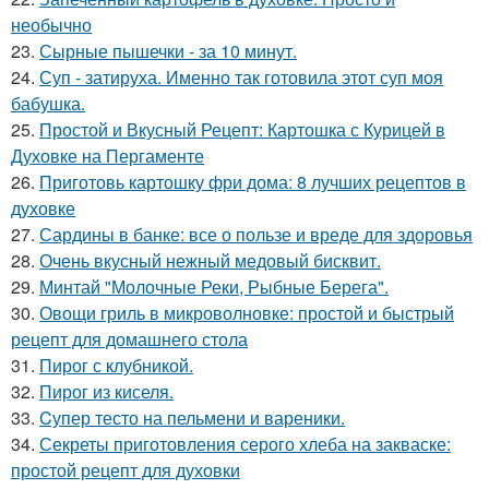
необычно
23.
Сырные пышечки - за 10 минут.
24.
Суп - затируха. Именно так готовила этот суп моя
бабушка.
25.
Простой и Вкусный Рецепт: Картошка с Курицей в
Духовке на Пергаменте
26.
Приготовь картошку фри дома: 8 лучших рецептов в
духовке
27.
Сардины в банке: все о пользе и вреде для здоровья
28.
Очень вкусный нежный медовый бисквит.
29.
Минтай "Молочные Реки, Рыбные Берега".
30.
Овощи гриль в микроволновке: простой и быстрый
рецепт для домашнего стола
31.
Пирог с клубникой.
32.
Пирог из киселя.
33.
Cупер тесто на пельмени и вареники.
34.
Секреты приготовления серого хлеба на закваске:
простой рецепт для духовки