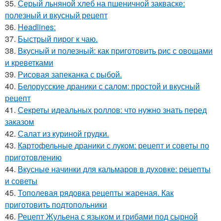
35.
Серый льняной хлеб на пшеничной закваске:
полезный и вкусный рецепт
36.
Headlines:
37.
Быстрый пирог к чаю.
38.
Вкусный и полезный: как приготовить рис с овощами
и креветками
39.
Рисовая запеканка с рыбой.
40.
Белорусские драники с салом: простой и вкусный
рецепт
41.
Секреты идеальных роллов: что нужно знать перед
заказом
42.
Салат из куриной грудки.
43.
Картофельные драники с луком: рецепт и советы по
приготовлению
44.
Вкусные начинки для кальмаров в духовке: рецепты
и советы
45.
Тополевая рядовка рецепты жареная. Как
приготовить подтопольники
46.
Рецепт Жульена с языком и грибами под сырной