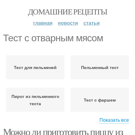
ДОМАШНИЕ РЕЦЕПТЫ
главная
новости
статьи
Тест с отварным мясом
Тест для пельменей
Пельменный тест
Пирог из пельменного
Тест с фаршем
теста
Показать все
Можно ли приготовить пиццу из
Колбаса в пельменном
Пицца из пельменного