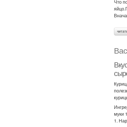
Что по
яйцо.
Внача
читат
Вас
Вку
сыр
Куриц
полез
куриц
Ингре
муки 
1. На