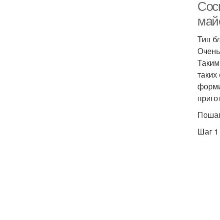
Соси
май
Тип б
Очень
Таким
таких
форми
приго
Пошаг
Шаг 1