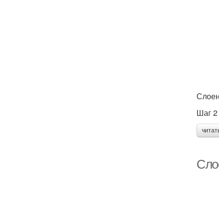
Слоен
Шаг 2
читат
Сло