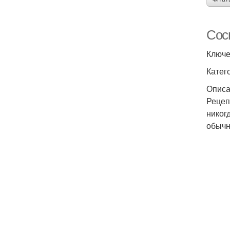
Соси
Ключе
Катег
Опис
Рецеп
никог
обычн