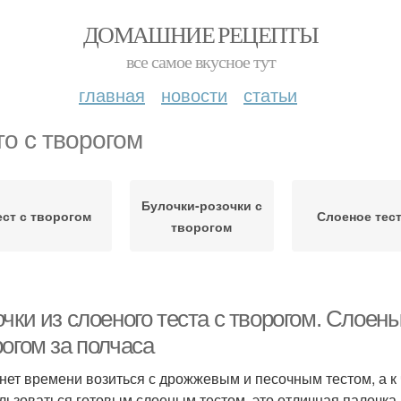
ДОМАШНИЕ РЕЦЕПТЫ
все самое вкусное тут
главная
новости
статьи
то с творогом
Булочки-розочки с
ест с творогом
Слоеное тес
творогом
очки из слоеного теста с творогом. Сл
огом за полчаса
 нет времени возиться с дрожжевым и песочным тестом, а к 
льзоваться готовым слоеным тестом, это отличная палочка