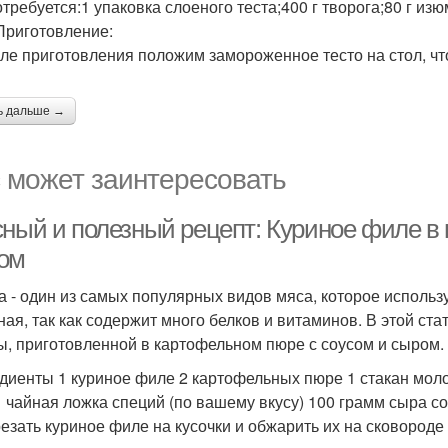
требуется:1 упаковка слоеного теста;400 г творога;80 г изюм
Приготовление:
ле приготовления положим замороженное тесто на стол, чт
ь дальше →
 может заинтересовать
сный и полезный рецепт: Куриное филе в
ом
а - один из самых популярных видов мяса, которое используе
ная, так как содержит много белков и витаминов. В этой ста
ы, приготовленной в картофельном пюре с соусом и сыром.
диенты 1 куриное филе 2 картофельных пюре 1 стакан моло
1 чайная ложка специй (по вашему вкусу) 100 грамм сыра с
резать куриное филе на кусочки и обжарить их на сковороде 