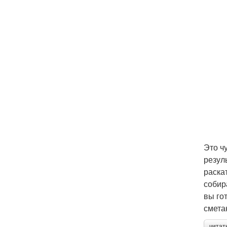
Это ч
резул
раска
собир
вы го
смета
читат