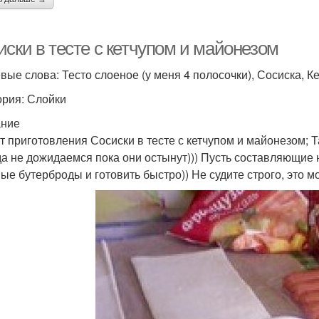
ски в тесте с кетчупом и майонезом
вые слова: Тесто слоеное (у меня 4 полосочки), Сосиска, К
ория: Слойки
ание
т приготовления Сосиски в тесте с кетчупом и майонезом; 
да не дожидаемся пока они остынут))) Пусть составляющие 
ые бутерброды и готовить быстро)) Не судите строго, это м