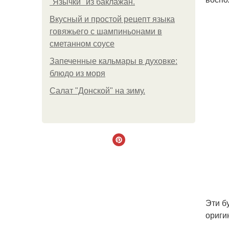
"Язычки" из баклажан.
Вкусный и простой рецепт языка
говяжьего с шампиньонами в
сметанном соусе
Запеченные кальмары в духовке:
блюдо из моря
Салат "Донской" на зиму.
Эти б
ориги