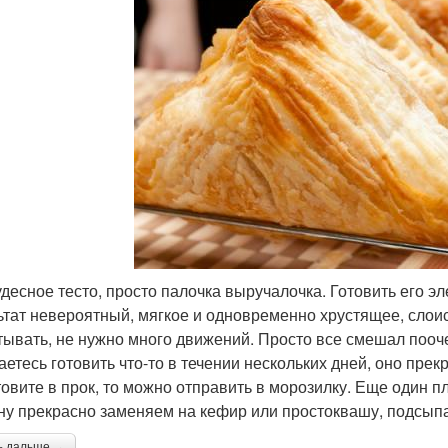
удесное тесто, просто палочка выручалочка. Готовить его э
ьтат невероятный, мягкое и одновременно хрустящее, слоис
тывать, не нужно много движений. Просто все смешал пооч
аетесь готовить что-то в течении нескольких дней, оно прек
товите в прок, то можно отправить в морозилку. Еще один п
ну прекрасно заменяем на кефир или простоквашу, подсыпае
ь дальше →