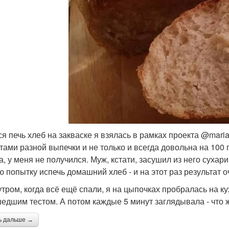
ся печь хлеб на закваске я взялась в рамках проекта @maria
тами разной выпечки и не только и всегда довольна на 100 
, у меня не получился. Муж, кстати, засушил из него сухари 
ю попытку испечь домашний хлеб - и на этот раз результат 
утром, когда всё ещё спали, я на цыпочках пробралась на к
едшим тестом. А потом каждые 5 минут заглядывала - что ж
ь дальше →