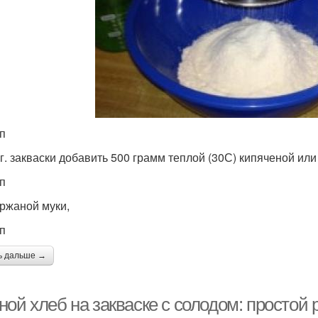
ап
 г. закваски добавить 500 грамм теплой (30С) кипяченой ил
ап
 ржаной муки,
ап
ь дальше →
ой хлеб на закваске с солодом: простой 