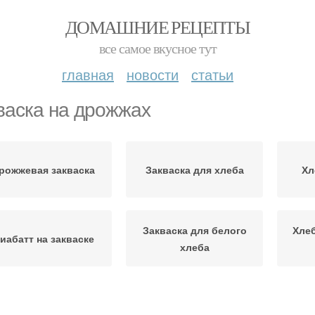
ДОМАШНИЕ РЕЦЕПТЫ
все самое вкусное тут
главная
новости
статьи
васка на дрожжах
рожжевая закваска
Закваска для хлеба
Хл
Закваска для белого
Хлеб
иабатт на закваске
хлеба
акваски для хлеба
Хмелевая закваска