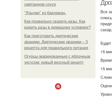
Дро
сметанном соусе
Все з
"Язычки" из баклажан.
плюсы
Как правильно сварить казы. Как
приде
варить казы в домашних условиях?
сахар
Как приготовить диетические
драники. Диетические драники – 3
Будет
рецепта для правильного питания
15 ми
Огурцы маринованные с яблочным
Время
уксусом: новый вкусный рецепт
15 ми
Сложн
Оцени
Уровн