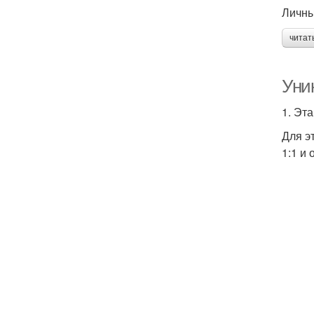
Личны
читат
Уни
1. Эт
Для э
1:1 и 