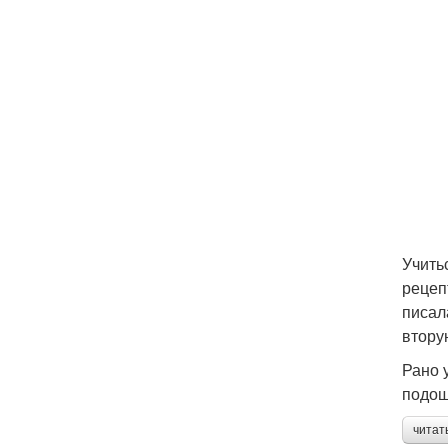
Учить
рецеп
писала
втору
Рано 
подош
читат