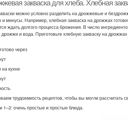
безд
жжевая закваска для хлеба. Хлебная закв
акваски можно условно разделить на дрожжевые и бездрожж
 и минусы. Например, хлебная закваска на дрожжах готовит
Ржаная закваска
тся ждать долгого процесса брожения. В число ингредиент
, дрожжи и вода. Приготовьте хлебную закваску на дрожжах
 готово через
нут
 на кухне
нут
ость
ваем трудоемкость рецептов, чтобы вы могли рассчитать с
и 1–2: очень простые и простые блюда.