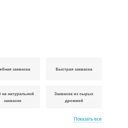
ебная закваска
Быстрая закваска
 на натуральной
Закваска из сырых
закваске
дрожжей
Показать все
Закваска для
Закваска для ржаного