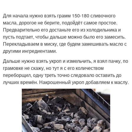
Для начала нужно взять грамм 150-180 сливочного
масла, дорогое не берите, подойдёт самое простое.
Острый маринад
Маринад с аджикой
Предварительно его достаньте его из холодильника и
пусть подтает, чтобы дальше можно было его замесить.
Перекладываем в миску, где будем замешивать масло с
другими ингредиентами.
Маринад из соевого
Кефирно-луковый
соуса
маринад
Дальше нужно взять укроп и измельчить, я взял пачку, по
грамовке не скажу, но тут я с его количеством
переборщил, одну треть точно следовало оставить до
лучших времён. Накрошенный укроп добавляем к маслу.
Маринад со сливочным
Маринад с вином
маслом
Маринад на основе
Соевый маринад