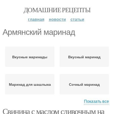
ДОМАШНИЕ РЕЦЕПТЫ
главная
новости
статьи
Армянский маринад
Вкусные маринады
Вкусный маринад
Маринад для шашлыка
Сочный маринад
Показать все
Свинина с маслом сливочным на
Маринад для свиного
Гранатовый маринад