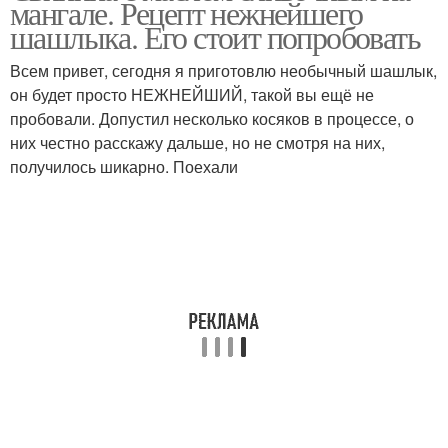
мангале. Рецепт нежнейшего
шашлыка
шашлыка. Его стоит попробовать
Всем привет, сегодня я приготовлю необычный шашлык,
он будет просто НЕЖНЕЙШИЙ, такой вы ещё не
Мятный маринад
Йогуртовый маринад
пробовали. Допустил несколько косяков в процессе, о
них честно расскажу дальше, но не смотря на них,
получилось шикарно. Поехали
Лимонный маринад
Отличные маринады
Маринады для
Луковый маринад
шашлыка
Маринад с уксусом
Маринад с майонезом