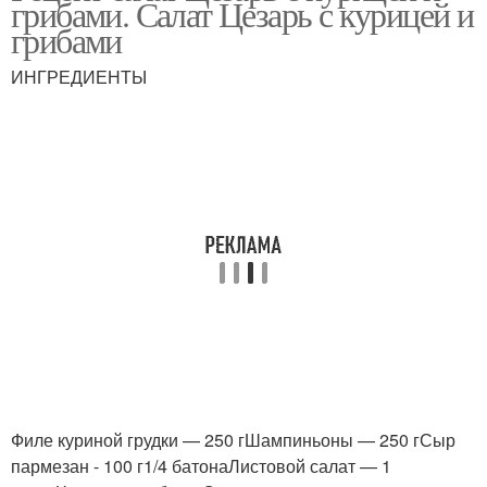
грибами. Салат Цезарь с курицей и
использованием
грибами
ИНГРЕДИЕНТЫ
Филе куриной грудки — 250 гШампиньоны — 250 гСыр
пармезан - 100 г1/4 батонаЛистовой салат — 1