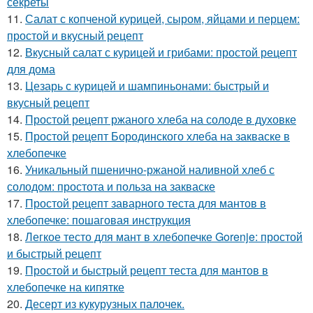
секреты
11.
Салат с копченой курицей, сыром, яйцами и перцем:
простой и вкусный рецепт
12.
Вкусный салат с курицей и грибами: простой рецепт
для дома
13.
Цезарь с курицей и шампиньонами: быстрый и
вкусный рецепт
14.
Простой рецепт ржаного хлеба на солоде в духовке
15.
Простой рецепт Бородинского хлеба на закваске в
хлебопечке
16.
Уникальный пшенично-ржаной наливной хлеб с
солодом: простота и польза на закваске
17.
Простой рецепт заварного теста для мантов в
хлебопечке: пошаговая инструкция
18.
Легкое тесто для мант в хлебопечке Gorenje: простой
и быстрый рецепт
19.
Простой и быстрый рецепт теста для мантов в
хлебопечке на кипятке
20.
Десерт из кукурузных палочек.