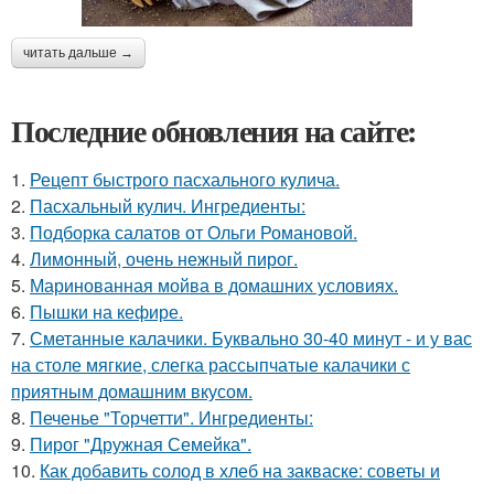
читать дальше →
Последние обновления на сайте:
1.
Рецепт быстрого пасхального кулича.
2.
Пасхальный кулич. Ингредиенты:
3.
Подборка салатов от Ольги Романовой.
4.
Лимонный, очень нежный пирог.
5.
Маринованная мойва в домашних условиях.
6.
Пышки на кефире.
7.
Сметанные калачики. Буквально 30-40 минут - и у вас
на столе мягкие, слегка рассыпчатые калачики с
приятным домашним вкусом.
8.
Печенье "Торчетти". Ингредиенты:
9.
Пирог "Дружная Семейка".
10.
Как добавить солод в хлеб на закваске: советы и