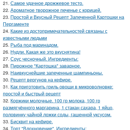
21.
Самое удачное дрожжевое тесто.
22.
Ароматное творожное печенье с корицей.
23.
Простой и Вкусный Рецепт Запеченной Картошки на
Пергаменте
24.
Какие из достопримечательностей связаны с
известными людьми
25.
Рыба под маринадом.
26.
Нудли. Какая же это вкуснятина!
27.
Соус чесночный. Ингредиенты:
28.
Пирожное "Картошка" заварное.
29.
Наивкуснейшие запеченные шампиньоны.
30.
Рецепт вергунов на кефире.
31.
Как приготовить гриль овощи в микроволновке:
простой и быстрый рецепт
32.
Коржики молочные. 100 гр молока, 100 гр
размягчённого маргарина, 1 стакан сахара, 1 яйцо,
половинку чайной ложки соды, гашенной уксусом.
33.
Бисквит на кефире.
34.
Торт "Вдохновение". Ингредиенты: