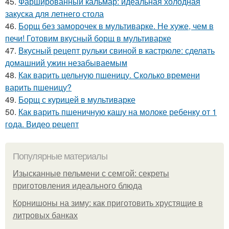
45.
Фаршированный кальмар: идеальная холодная
закуска для летнего стола
46.
Борщ без заморочек в мультиварке. Не хуже, чем в
печи! Готовим вкусный борщ в мультиварке
47.
Вкусный рецепт рульки свиной в кастрюле: сделать
домашний ужин незабываемым
48.
Как варить цельную пшеницу. Сколько времени
варить пшеницу?
49.
Борщ с курицей в мультиварке
50.
Как варить пшеничную кашу на молоке ребенку от 1
года. Видео рецепт
Популярные материалы
Изысканные пельмени с семгой: секреты
приготовления идеального блюда
Корнишоны на зиму: как приготовить хрустящие в
литровых банках