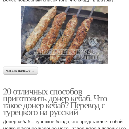
читать дальше →
20 отличных способов
приготовить донер кебаб. Что
такое донер кебаб? Перевод с
турецкого на русский
Донер-кебаб – турецкое блюдо, что представляет собой
мелко рубленое жареное мясо , завернутое в лепешку со