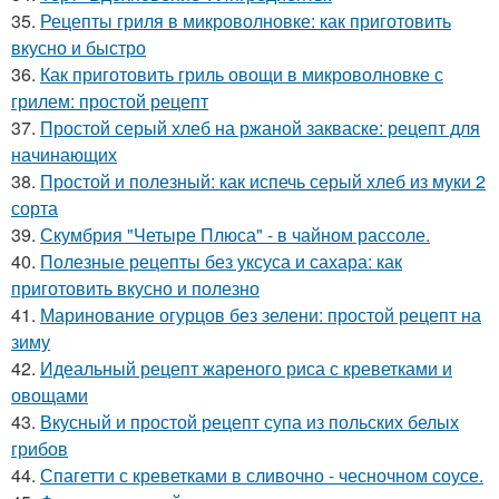
35.
Рецепты гриля в микроволновке: как приготовить
вкусно и быстро
36.
Как приготовить гриль овощи в микроволновке с
грилем: простой рецепт
37.
Простой серый хлеб на ржаной закваске: рецепт для
начинающих
38.
Простой и полезный: как испечь серый хлеб из муки 2
сорта
39.
Скумбрия "Четыре Плюса" - в чайном рассоле.
40.
Полезные рецепты без уксуса и сахара: как
приготовить вкусно и полезно
41.
Маринование огурцов без зелени: простой рецепт на
зиму
42.
Идеальный рецепт жареного риса с креветками и
овощами
43.
Вкусный и простой рецепт супа из польских белых
грибов
44.
Спагетти с креветками в сливочно - чесночном соусе.