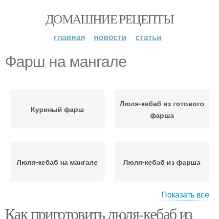
ДОМАШНИЕ РЕЦЕПТЫ
главная
новости
статьи
Фарш на мангале
Люля-кебаб из готового
Куриный фарш
фарша
Люля-кебаб на мангале
Люля-кебаб из фарша
Показать все
Как приготовить люля-кебаб из
Люля-кебаб из свиного
Свинины на мангале