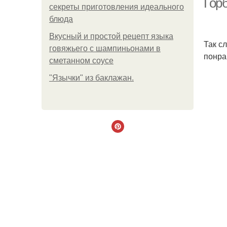
Горб
секреты приготовления идеального
блюда
Вкусный и простой рецепт языка
Так с
говяжьего с шампиньонами в
понра
сметанном соусе
"Язычки" из баклажан.