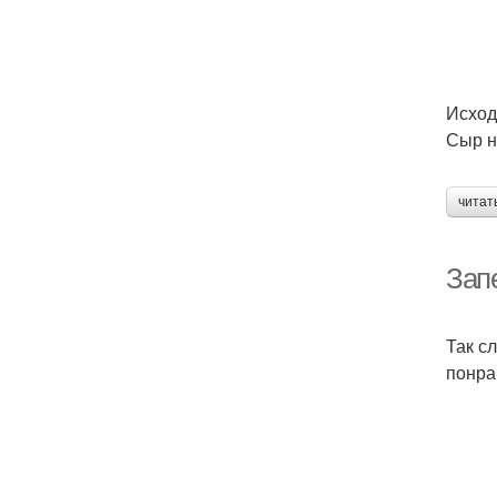
Исход
Сыр н
читат
Зап
Так с
понра