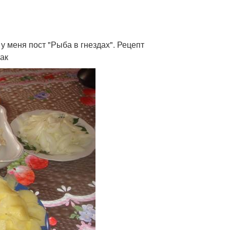
 у меня пост "Рыба в гнездах". Рецепт
ак