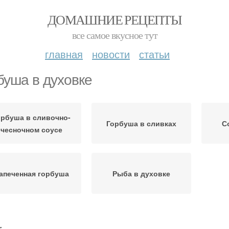
ДОМАШНИЕ РЕЦЕПТЫ
все самое вкусное тут
главная
новости
статьи
буша в духовке
орбуша в сливочно-
Горбуша в сливках
С
чесночном соусе
апеченная горбуша
Рыба в духовке