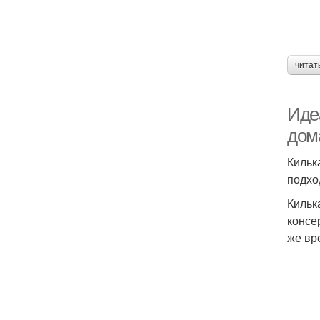
читат
Иде
дом
Кильк
подхо
Кильк
консе
же вр