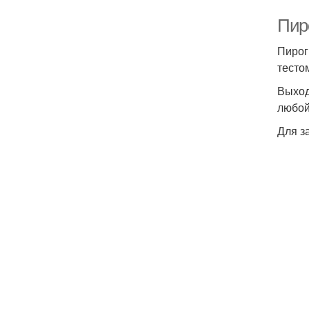
Пир
Пирог
тесто
Выход
любой
Для з