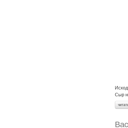
Исход
Сыр н
читат
Вас