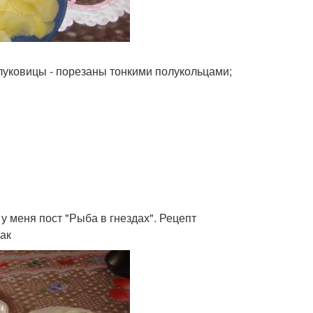
луковицы - порезаны тонкими полукольцами;
 у меня пост "Рыба в гнездах". Рецепт
ак