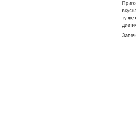
Приго
вкусн
ту же
диети
Запеч