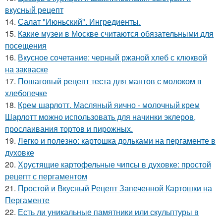
вкусный рецепт
14.
Салат "Июньский". Ингредиенты.
15.
Какие музеи в Москве считаются обязательными для
посещения
16.
Вкусное сочетание: черный ржаной хлеб с клюквой
на закваске
17.
Пошаговый рецепт теста для мантов с молоком в
хлебопечке
18.
Крем шарлотт. Масляный яично - молочный крем
Шарлотт можно использовать для начинки эклеров,
прослаивания тортов и пирожных.
19.
Легко и полезно: картошка дольками на пергаменте в
духовке
20.
Хрустящие картофельные чипсы в духовке: простой
рецепт с пергаментом
21.
Простой и Вкусный Рецепт Запеченной Картошки на
Пергаменте
22.
Есть ли уникальные памятники или скульптуры в