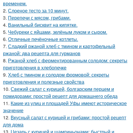
временем.
2.
Слоеное тесто за 10 минут.
3.
Перепечи с мясом, грибами.
4.
Ванильный бисквит на кипятке.
5.
Чебуреки с яйцами, зелёным луком и сыром.
6.
Отличные печёночные котлеты.
7.
Сладкий ржаной хлеб с тмином и картофельный
ржаной: два рецепта для гурманов
8.
Ржаной хлеб с ферментированным солодом: секреты
приготовления в хлебопечке
9.
Хлеб с тмином и солодом формовой: секреты
приготовления и полезные свойства
10.
Свежий салат с курицей, болгарским перцем и
помидорами: простой рецепт для домашнего обеда
11.
Какие из улиц и площадей Уфы имеют историческое
значение
12.
Вкусный салат с курицей и грибами: простой рецепт
для дома
13.
Цезарь с курицей и шампиньонами: быстрый и