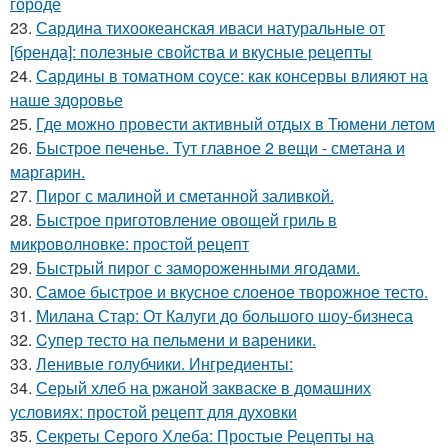
городе
23.
Сардина тихоокеанская иваси натуральные от
[бренда]: полезные свойства и вкусные рецепты
24.
Сардины в томатном соусе: как консервы влияют на
наше здоровье
25.
Где можно провести активный отдых в Тюмени летом
26.
Быстрое печенье. Тут главное 2 вещи - сметана и
маргарин.
27.
Пирог с малиной и сметанной заливкой.
28.
Быстрое приготовление овощей гриль в
микроволновке: простой рецепт
29.
Быстрый пирог с замороженными ягодами.
30.
Самое быстрое и вкусное слоеное творожное тесто.
31.
Милана Стар: От Калуги до большого шоу-бизнеса
32.
Cупер тесто на пельмени и вареники.
33.
Ленивые голубчики. Ингредиенты:
34.
Серый хлеб на ржаной закваске в домашних
условиях: простой рецепт для духовки
35.
Секреты Серого Хлеба: Простые Рецепты на