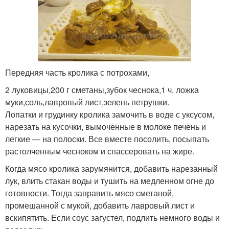
Передняя часть кролика с потрохами,
2 луковицы,200 г сметаны,зубок чеснока,1 ч. ложка
муки,соль,лавровый лист,зелень петрушки.
Лопатки и грудинку кролика замочить в воде с уксусом,
нарезать на кусочки, вымоченные в молоке печень и
легкие — на полоски. Все вместе посолить, посыпать
растолченным чесноком и спассеровать на жире.
Когда мясо кролика зарумянится, добавить нарезанный
лук, влить стакан воды и тушить на медленном огне до
готовности. Тогда заправить мясо сметаной,
промешанной с мукой, добавить лавровый лист и
вскипятить. Если соус загустел, подлить немного воды и