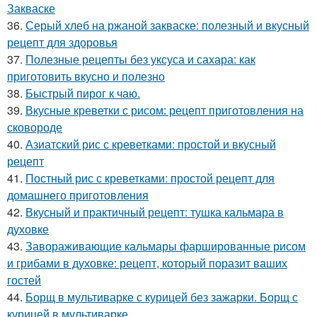
Закваске
36.
Серый хлеб на ржаной закваске: полезный и вкусный
рецепт для здоровья
37.
Полезные рецепты без уксуса и сахара: как
приготовить вкусно и полезно
38.
Быстрый пирог к чаю.
39.
Вкусные креветки с рисом: рецепт приготовления на
сковороде
40.
Азиатский рис с креветками: простой и вкусный
рецепт
41.
Постный рис с креветками: простой рецепт для
домашнего приготовления
42.
Вкусный и практичный рецепт: тушка кальмара в
духовке
43.
Завораживающие кальмары фаршированные рисом
и грибами в духовке: рецепт, который поразит ваших
гостей
44.
Борщ в мультиварке с курицей без зажарки. Борщ с
курицей в мультиварке