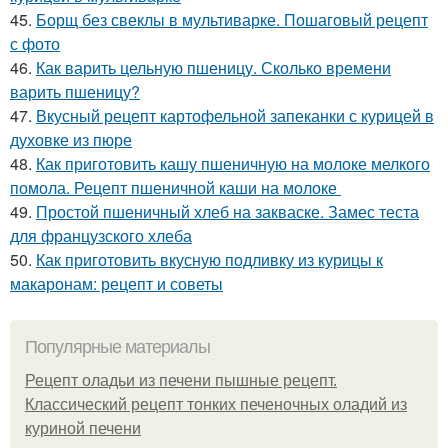
45.
Борщ без свеклы в мультиварке. Пошаговый рецепт
с фото
46.
Как варить цельную пшеницу. Сколько времени
варить пшеницу?
47.
Вкусный рецепт картофельной запеканки с курицей в
духовке из пюре
48.
Как приготовить кашу пшеничную на молоке мелкого
помола. Рецепт пшеничной каши на молоке
49.
Простой пшеничный хлеб на закваске. Замес теста
для французского хлеба
50.
Как приготовить вкусную подливку из курицы к
макаронам: рецепт и советы
Популярные материалы
Рецепт оладьи из печени пышные рецепт.
Классический рецепт тонких печеночных оладий из
куриной печени