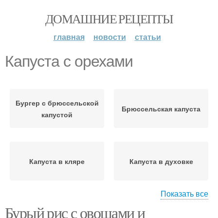
ДОМАШНИЕ РЕЦЕПТЫ
главная
новости
статьи
Капуста с орехами
Бургер с брюссельской
Брюссельская капуста
капустой
Капуста в кляре
Капуста в духовке
Показать все
Бурый рис с овощами и
Капуста в сметане
Капуста в томате