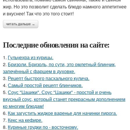
жир. Но это позволит сделать блюдо намного аппетитнее
и вкуснее! Так что это того стоит!
читать дальше →
Последние обновления на сайте:
1.
Гульчехра из курицы.
2.
Бризоли. Бризоль, по сути, это омлетный блинчик,
запечённый с фаршем в духовке.
3.
Рецепт быстрого пасхального кулича.
4.
Самый простой рецепт блинчиков.
5.
Соус "Цацики". Соус "Цацики" - простой и очень
вкусный соус, который станет прекрасным дополнением
ко многим блюдам!
6.
Как загустить жидкое варенье для начинки пирога.
7.
Кекс на кефире.
8.
Куриные грудки по - восточному.