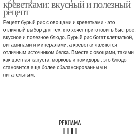
креветками: вкусный и полезный
рецепт
Рецепт бурый рис с овощами и креветками - это
отличный выбор для тех, кто хочет приготовить быстрое,
Капуста с сыром
Капуста с грибами
вкусное и полезное блюдо. Бурый рис богат клетчаткой,
витаминами и минералами, а креветки являются
отличным источником белка. Вместе с овощами, такими
как цветная капуста, морковь и помидоры, это блюдо
Капуста с орехами
Цветная капуста
становится еще более сбалансированным и
питательным.
Капуста в фольге
Капуста для детей
Капусты для детей
Капуста под сливками