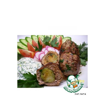
Капуста в сливочном
Капуста на сковороде
соусе
Кляр для цветной
Желтый кляр
капусты
Капуста в льезоне
Капуста во фритюре
Капусты в кляре
Капусты на молоке