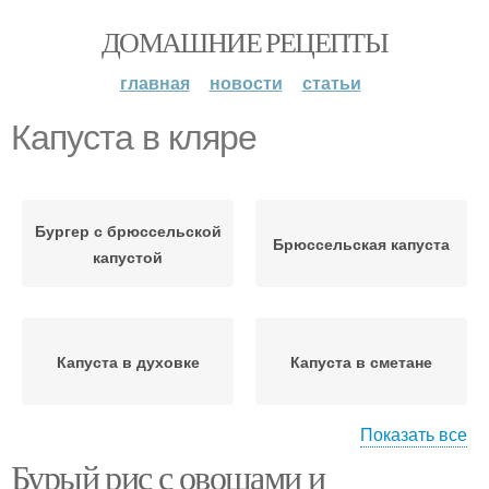
ДОМАШНИЕ РЕЦЕПТЫ
главная
новости
статьи
Капуста в кляре
Бургер с брюссельской
Брюссельская капуста
капустой
Капуста в духовке
Капуста в сметане
Показать все
Бурый рис с овощами и
Капуста в томате
Капуста в панировке