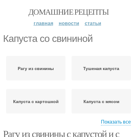
ДОМАШНИЕ РЕЦЕПТЫ
главная
новости
статьи
Капуста со свининой
Рагу из свинины
Тушеная капуста
Капуста с картошкой
Капуста с мясом
Показать все
Рагу из свинины с капустой и с
Капуста с фаршем
Свинин с капустой