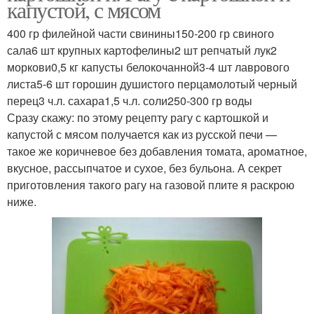
капустой, с мясом
400 гр филейной части свинины150-200 гр свиного
сала6 шт крупных картофелины2 шт репчатый лук2
моркови0,5 кг капусты белокочанной3-4 шт лаврового
листа5-6 шт горошин душистого перцамолотый черный
перец3 ч.л. сахара1,5 ч.л. соли250-300 гр воды
Сразу скажу: по этому рецепту рагу с картошкой и
капустой с мясом получается как из русской печи —
такое же коричневое без добавления томата, ароматное,
вкусное, рассыпчатое и сухое, без бульона. А секрет
приготовления такого рагу на газовой плите я раскрою
ниже.