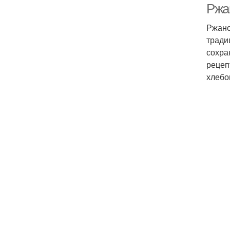
Ржан
Ржано
тради
сохра
рецеп
хлебо