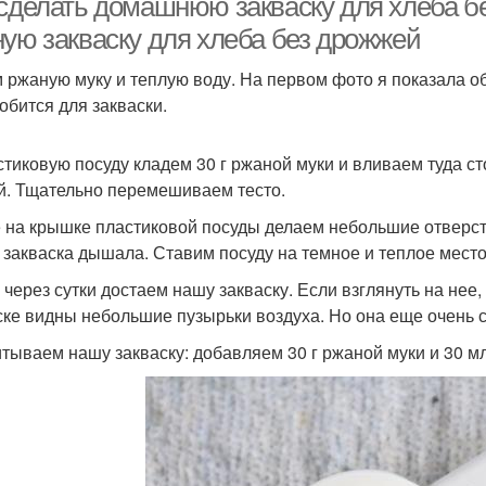
 сделать домашнюю закваску для хлеба бе
ную закваску для хлеба без дрожжей
 ржаную муку и теплую воду. На первом фото я показала о
обится для закваски.
стиковую посуду кладем 30 г ржаной муки и вливаем туда ст
й. Тщательно перемешиваем тесто.
 на крышке пластиковой посуды делаем небольшие отверст
 закваска дышала. Ставим посуду на темное и теплое место
 через сутки достаем нашу закваску. Если взглянуть на нее,
ске видны небольшие пузырьки воздуха. Но она еще очень 
тываем нашу закваску: добавляем 30 г ржаной муки и 30 м