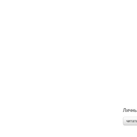
Личны
читат