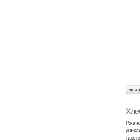
читат
Хлеб
Ржано
уника
таког