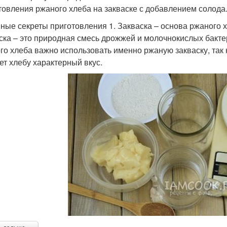
товления ржаного хлеба на закваске с добавлением солода
ные секреты приготовления 1. Закваска – основа ржаного 
ска – это природная смесь дрожжей и молочнокислых бакте
го хлеба важно использовать именно ржаную закваску, так 
ет хлебу характерный вкус.