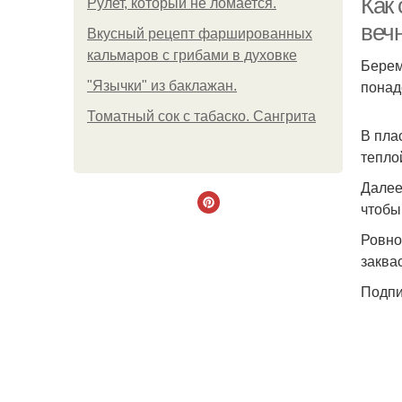
Как
Рулет, который не ломается.
веч
Вкусный рецепт фаршированных
кальмаров с грибами в духовке
Берем
понад
"Язычки" из баклажан.
Томатный сок с табаско. Сангрита
В пла
тепло
Далее
чтобы
Ровно
заква
Подпи