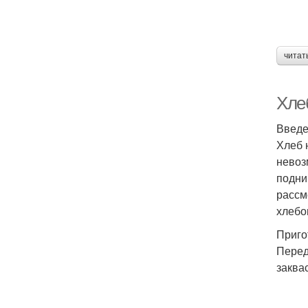
читат
Хле
Введ
Хлеб 
невоз
подни
рассм
хлебо
Приго
Перед
заквас