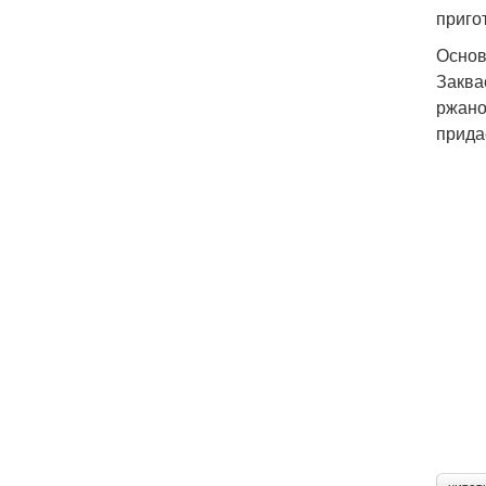
приго
Основ
Заква
ржано
прида