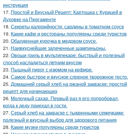
инструкция
17.
Простой и Вкусный Рецепт: Картошка с Курицей в
Духовке на Пергаменте
18.
Секреты калорийности: сардины в томатном соусе
19.
Какие кафе и рестораны популярны среди туристов
20.
Обалденная курочка в медовом соусе.
21.
Наивкуснейшие запеченные шампиньоны.
22.
Овощи гриль в мультипекаре: быстрый и полезный
способ насладиться летним вкусом
23.
Пышный пирог с изюмом на кефире.
24.
Самое быстрое и вкусное слоеное творожное тесто.
25.
Домашний серый хлеб на ржаной закваске: простой
рецепт для начинающих
26.
Молочный сахар. Первый раз я его попробовал,
когда к деду приехал в гости.
27.
Серый хлеб на закваске с тыквенными семечками:
полезный и вкусный выбор для здорового питания
28.
Какие музеи популярны среди туристов