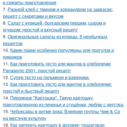
и секреты приготовления
7.
Ржаной хлеб с тмином и кориандром на закваске:
рецепт с секретами и вкусом
8.
Салат с курицей, болгарским перцем, сыром и
огурцом: простой и вкусный рецепт
9.
Оригинальные салаты из курицы: 5 необычных
рецептов
10.
Какие парки особенно популярны для прогулок и
пикников
11.
Как приготовить тесто для мантов в хлебопечке
Panasonic 2501: простой рецепт
12.
Супер тесто на пельмени и вареники.
13.
Как приготовить тесто для мантов в хлебопечке:
простой и быстрый рецепт
14.
Пирожное "Картошка". Такую картошку,
приготовленную из печенья и сгущёнки, люблю с детства.
15.
Чебоксары в ритме рока: Влияние группы Чиж & Co
на местную культуру
16.
Как запекать картошку в духовке: пошаговая