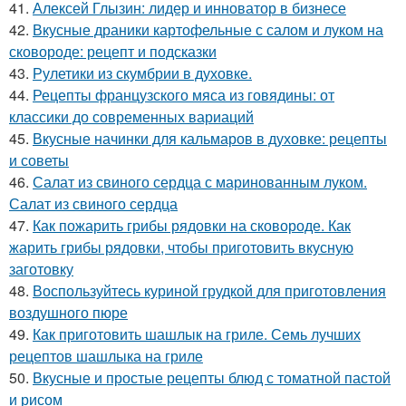
41.
Алексей Глызин: лидер и инноватор в бизнесе
42.
Вкусные драники картофельные с салом и луком на
сковороде: рецепт и подсказки
43.
Рулетики из скумбрии в духовке.
44.
Рецепты французского мяса из говядины: от
классики до современных вариаций
45.
Вкусные начинки для кальмаров в духовке: рецепты
и советы
46.
Салат из свиного сердца с маринованным луком.
Салат из свиного сердца
47.
Как пожарить грибы рядовки на сковороде. Как
жарить грибы рядовки, чтобы приготовить вкусную
заготовку
48.
Воспользуйтесь куриной грудкой для приготовления
воздушного пюре
49.
Как приготовить шашлык на гриле. Семь лучших
рецептов шашлыка на гриле
50.
Вкусные и простые рецепты блюд с томатной пастой
и рисом