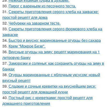
29.
Нежная куриная грудка в духовке.
30.
Пирог с вареньем из песочного теста.
31.
Секреты приготовления серого хлеба на закваске:
простой рецепт для дома
32.
Чебуреки на заварном тесте.
33.
Секреты приготовления серого формового хлеба на
закваске
34.
Быстро и вкусно: маринованные огурцы без сахара
35.
Крем "Мокрое Безе".
36.
Вкусные огурцы на зиму: рецепт маринования на 1
литровую банку
37.
Заморозки и соленья: как сохранить огурцы на зиму в
банках
38.
Огурцы маринованные с яблочным уксусом: новый
вкусный рецепт
39.
Сладкие и сочные креветки на вкуснейшем рисе:
простой рецепт для домашней кухни
40.
Постный рис с креветками: простой рецепт для
домашнего приготовления