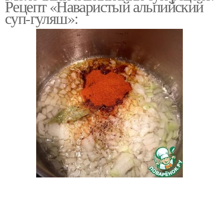
Рецепт «Наваристый альпийский
суп-гуляш»:
Суп с грибами
Суп с рыбой
Суп с сыром
Суп с гречкой
Сливочный суп
Миндальный суп