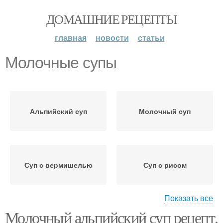
ДОМАШНИЕ РЕЦЕПТЫ
главная
новости
статьи
Молочные супы
Альпийский суп
Молочный суп
Суп с вермишелью
Суп с рисом
Показать все
Молочный альпийский суп рецепт.
Суп с картошкой
Суп с курицей