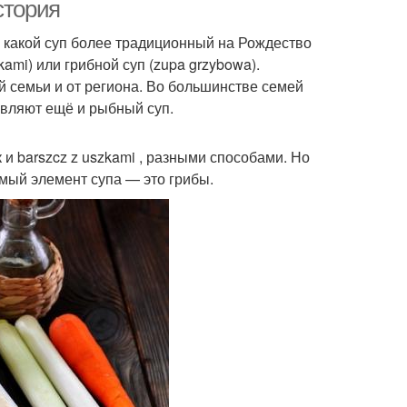
стория
— какой суп более традиционный на Рождество
kami) или грибной суп (zupa grzybowa).
индальный суп
Куриный суп
ой семьи и от региона. Во большинстве семей
бавляют ещё и рыбный суп.
и barszcz z uszkami , разными способами. Но
Суп с запеченными
п из баранины
имый элемент супа — это грибы.
баклажанами