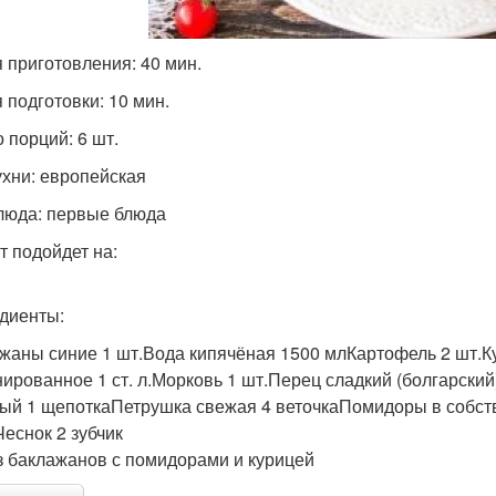
 приготовления: 40 мин.
 подготовки: 10 мин.
 порций: 6 шт.
ухни: европейская
люда: первые блюда
т подойдет на:
диенты:
жаны синие 1 шт.Вода кипячёная 1500 млКартофель 2 шт.К
ированное 1 ст. л.Морковь 1 шт.Перец сладкий (болгарский
ый 1 щепоткаПетрушка свежая 4 веточкаПомидоры в собстве
Чеснок 2 зубчик
з баклажанов с помидорами и курицей