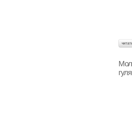
читат
Мол
гул