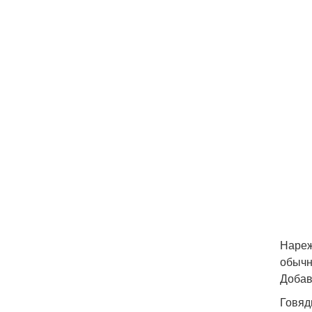
Нареж
обычн
Добав
Говяд