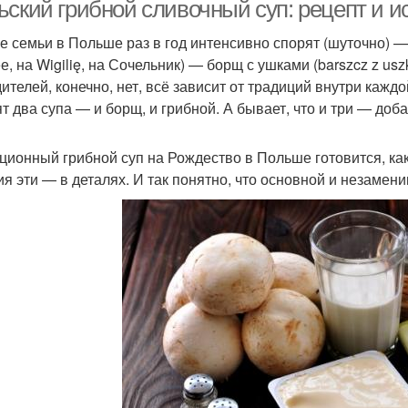
ьский грибной сливочный суп: рецепт и и
е семьи в Польше раз в год интенсивно спорят (шуточно) 
е, на Wigilię, на Сочельник) — борщ с ушками (barszcz z usz
Суп с сыром
Суп с гречкой
М
ителей, конечно, нет, всё зависит от традиций внутри кажд
ят два супа — и борщ, и грибной. А бывает, что и три — до
ционный грибной суп на Рождество в Польше готовится, как 
Суп с перцем
Суп с баклажанами
Су
ия эти — в деталях. И так понятно, что основной и незамен