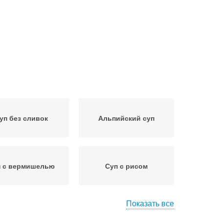
уп без сливок
Альпийский суп
п с вермишелью
Суп с рисом
Показать все
Суп с грибами
Суп с рыбой