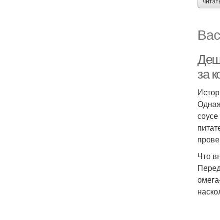
читат
Вас
Деш
за к
Истор
Однаж
соусе
питат
прове
Что в
Перед
омега
наско