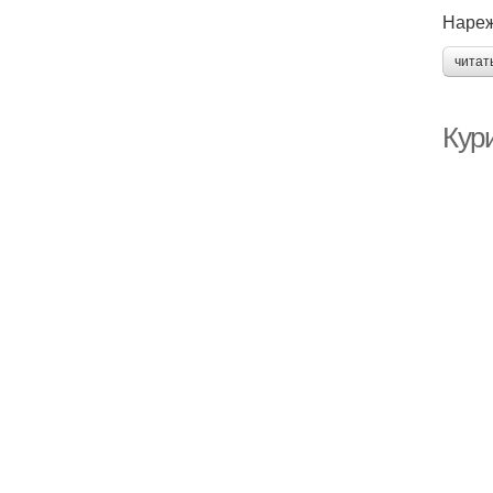
Нареж
читат
Кур