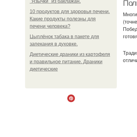
"Язычки" из баклажан.
Пол
10 продуктов для здоровья печени.
Многи
Какие продукты полезны для
(точне
печени человека?
Побед
готов
Цыплёнок табака в пакете для
запекания в духовке.
Тради
Диетические драники из картофеля
отлич
и правильное питание. Драники
диетические