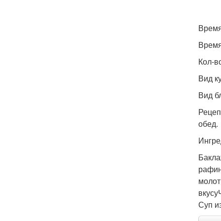
Время
Время
Кол-во
Вид к
Вид б
Рецеп
обед.
Ингре
Бакла
рафин
молот
вкусу
Суп и