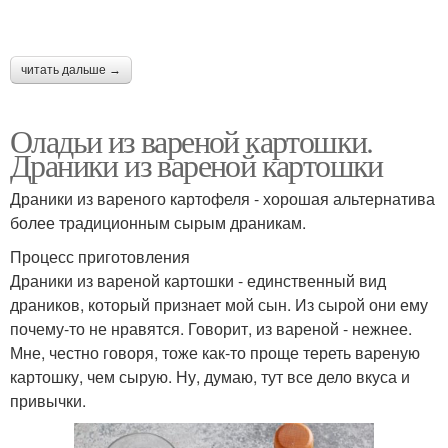
Оладьи с сосисками
Овощные оладья
читать дальше →
Оладьи из вареной картошки.
Драники из вареной картошки
Оладьи из сырой
Картофельно-мясные
картошки
оладьи
Драники из вареного картофеля - хорошая альтернатива
более традиционным сырым драникам.
Процесс приготовления
Драники из вареной картошки - единственный вид
Оладьи на кефире
драников, который признает мой сын. Из сырой они ему
почему-то не нравятся. Говорит, из вареной - нежнее.
Мне, честно говоря, тоже как-то проще тереть вареную
картошку, чем сырую. Ну, думаю, тут все дело вкуса и
привычки.