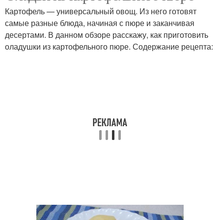
Картофель — универсальный овощ. Из него готовят
самые разные блюда, начиная с пюре и заканчивая
десертами. В данном обзоре расскажу, как приготовить
Ингредиенты для
оладушки из картофельного пюре. Содержание рецепта:
Оладьи из пюре
картофельные оладьи
Оладьи из остатков
Вкусные оладьи
Оладьи из вареной
Оладьи с грибами
Пышные оладьи
Сырой картофель