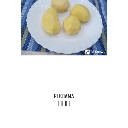
Оладьи из сырого
Вареный картофель
картофеля
Оладьи с
панировочными
Оладьи с начинкой
сухарями
Оладьи с фаршем
Оладьи с рыбой
Оладьи с гречкой
Оладьи с курицей