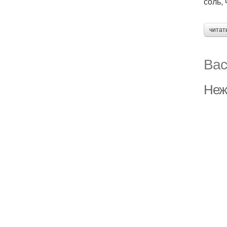
соль,
читат
Вас
Неж