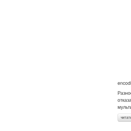
encodi
Разно
отказ
мульт
читат