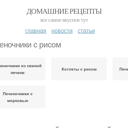
ДОМАШНИЕ РЕЦЕПТЫ
все самое вкусное тут
главная
новости
статьи
еночники с рисом
ченочники из свиной
Котлеты с рисом
Печ
печени
Печеночники с
морковью