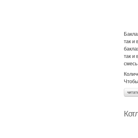
Бакла
так и
бакла
так и
смесь
Колич
Чтобы
читат
Кот