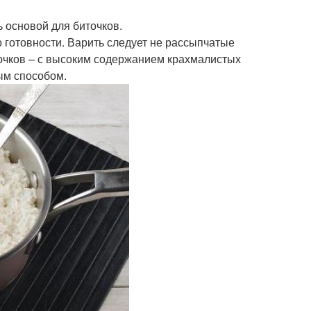
ь основой для биточков.
 готовности. Варить следует не рассыпчатые
точков – с высоким содержанием крахмалистых
ым способом.