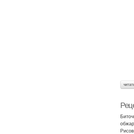
читат
Рец
Биточ
обжар
Рисов