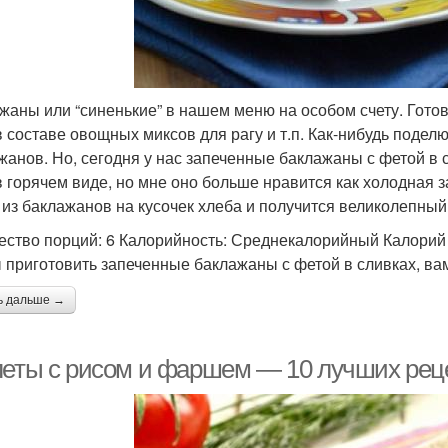
жаны или “синенькие” в нашем меню на особом счету. Готов
 в составе овощных миксов для рагу и т.п. Как-нибудь под
жанов. Но, сегодня у нас запеченные баклажаны с фетой в 
 в горячем виде, но мне оно больше нравится как холодная 
 из баклажанов на кусочек хлеба и получится великолепный
ество порций: 6 Калорийность: Среднекалорийный Калорий 
 приготовить запеченные баклажаны с фетой в сливках, ва
ь дальше →
леты с рисом и фаршем — 10 лучших рец