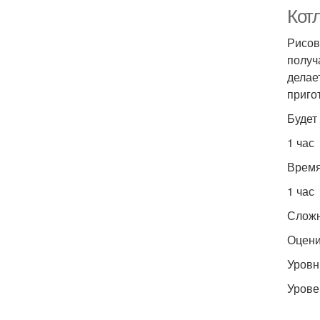
Кот
Рисов
получ
делае
приго
Будет
1 час
Время
1 час
Сложн
Оцени
Уровн
Урове