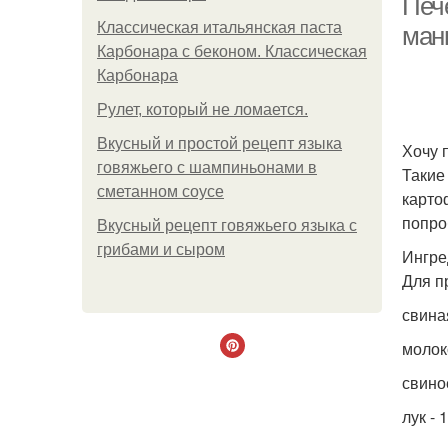
Пече
Классическая итальянская паста
ман
Карбонара с беконом. Классическая
Карбонара
Рулет, который не ломается.
Вкусный и простой рецепт языка
Хочу 
говяжьего с шампиньонами в
Такие
сметанном соусе
карто
попро
Вкусный рецепт говяжьего языка с
грибами и сыром
Ингре
Для п
свиная
молок
свиное
лук - 1