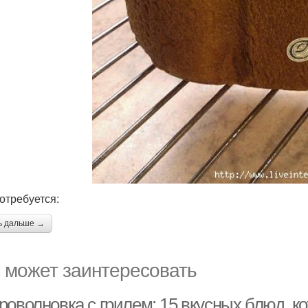
отребуется:
ь дальше →
 может заинтересовать
роволновка с грилем: 15 вкусных блюд, к