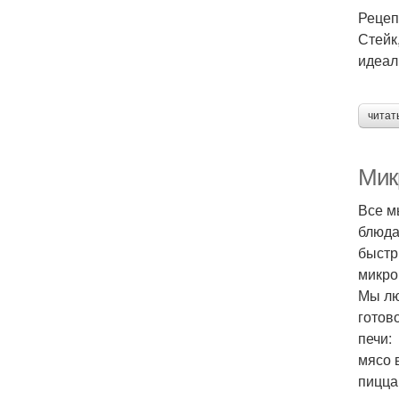
Рецеп
Стейк
идеал
читат
Микр
Все м
блюда
быстр
микро
Мы лю
готов
печи:
мясо 
пицца