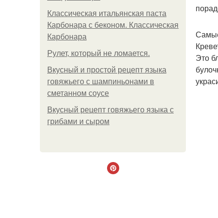
порад
Классическая итальянская паста
Карбонара с беконом. Классическая
Самые
Карбонара
Креве
Рулет, который не ломается.
Это б
булоч
Вкусный и простой рецепт языка
украс
говяжьего с шампиньонами в
сметанном соусе
Вкусный рецепт говяжьего языка с
грибами и сыром