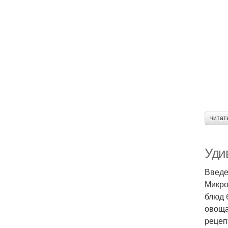
читат
Уди
Введ
Микро
блюд 
овоща
рецеп