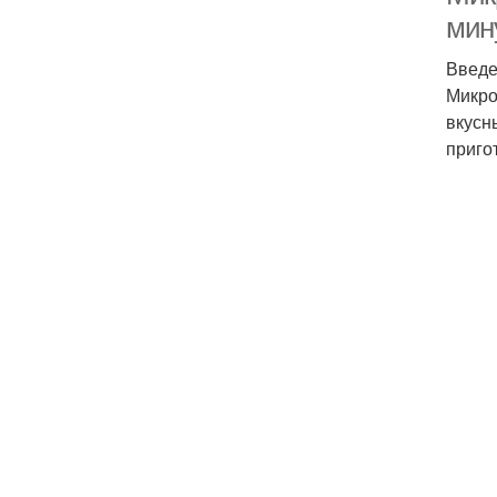
мин
Введ
Микро
вкусн
приго