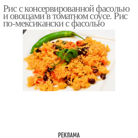
Рис с консервированной фасолью
Ризотто с фасолью
Фасоль в мультиварке
и овощами в томатном соусе. Рис
по-мексикански с фасолью
Лобио из
Рис с молодой
консервированной
фасоли
Фасоли в томатном
Консервированная
соусе
фасоль