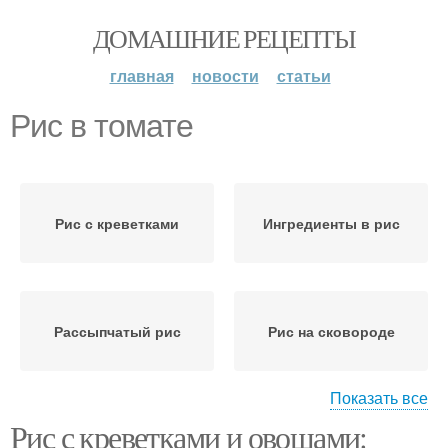
ДОМАШНИЕ РЕЦЕПТЫ
главная
новости
статьи
Рис в томате
Рис с креветками
Ингредиенты в рис
Рассыпчатый рис
Рис на сковороде
Показать все
Рис с креветками и овощами:
Рис с луком
Рис с курицей