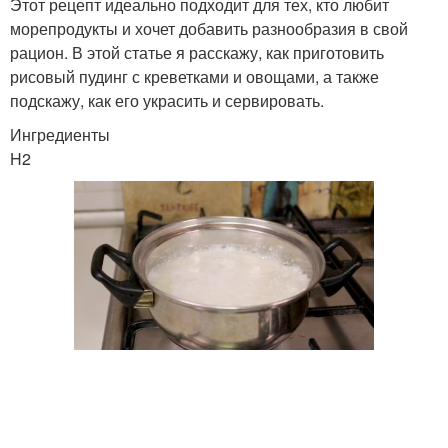
Этот рецепт идеально подходит для тех, кто любит
морепродукты и хочет добавить разнообразия в свой
рацион. В этой статье я расскажу, как приготовить
рисовый пудинг с креветками и овощами, а также
Рис с лососем
Рис с яйцом
подскажу, как его украсить и сервировать.
Ингредиенты
H2
Рис без определенных
Рис с колбасой
ингредиентов
Салат с рисом
Рис с сосисками
Рис в томатном соусе
Рис с паприкой