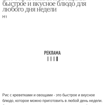
быстрое и вкусное блюдо для
любого дня недели
H1
Рис с грибами
Рис с овощами
Рис с кокосовым
Рис со шпинатом
молоком
Жареный рис
Рис с говядиной
Рис с креветками и овощами - это быстрое и вкусное
Рис с морепродуктами
Рис с тунцом
блюдо, которое можно приготовить в любой день недели.