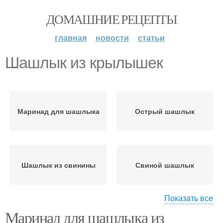
ДОМАШНИЕ РЕЦЕПТЫ
главная
новости
статьи
Шашлык из крылышек
Маринад для шашлыка
Острый шашлык
Шашлык из свинины
Свиной шашлык
Показать все
Маринад для шашлыка из
Шашлык на аджике
Шашлык из баранины