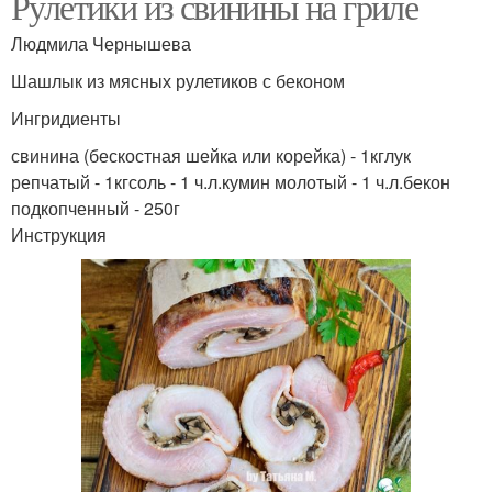
Рулетики из свинины на гриле
Людмила Чернышева
Шашлык из мясных рулетиков с беконом
Ингридиенты
свинина (бескостная шейка или корейка) - 1кглук
репчатый - 1кгсоль - 1 ч.л.кумин молотый - 1 ч.л.бекон
подкопченный - 250г
Инструкция